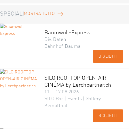
SPECIALI
MOSTRA TUTTO
Baumwoll-Express
Div. Daten
Bahnhof, Bauma
BIGLIETTI
SILO ROOFTOP OPEN-AIR
CINÉMA by Lerchpartner.ch
11. – 17.08.2026
SILO Bar | Events | Gallery,
Kemptthal
BIGLIETTI