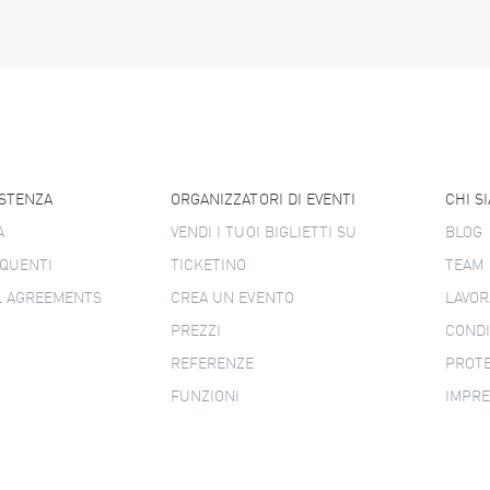
ISTENZA
ORGANIZZATORI DI EVENTI
CHI S
A
VENDI I TUOI BIGLIETTI SU
BLOG
QUENTI
TICKETINO
TEAM
L AGREEMENTS
CREA UN EVENTO
LAVOR
PREZZI
CONDI
REFERENZE
PROTE
FUNZIONI
IMPR