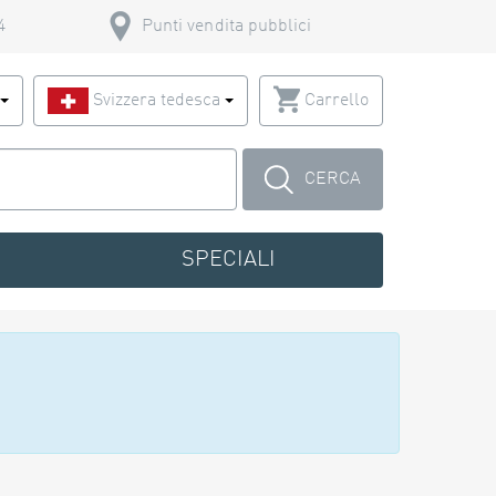
4
Punti vendita pubblici
o
Svizzera tedesca
Carrello
CERCA
SPECIALI