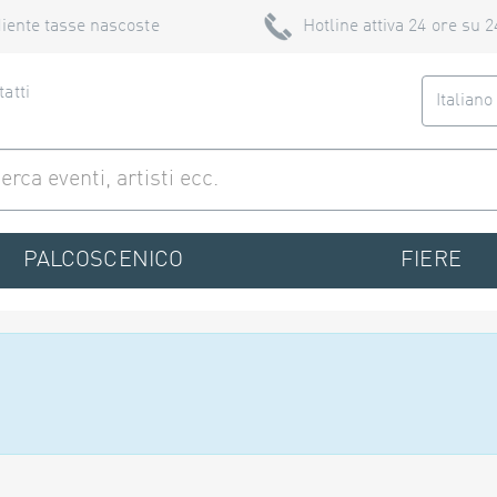
iente tasse nascoste
Hotline attiva 24 ore su 2
atti
Italian
PALCOSCENICO
FIERE