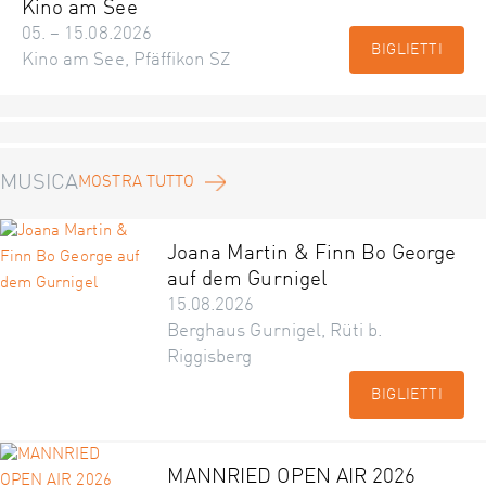
Kino am See
05. – 15.08.2026
BIGLIETTI
Kino am See, Pfäffikon SZ
MUSICA
MOSTRA TUTTO
Joana Martin & Finn Bo George
auf dem Gurnigel
15.08.2026
Berghaus Gurnigel, Rüti b.
Riggisberg
BIGLIETTI
MANNRIED OPEN AIR 2026