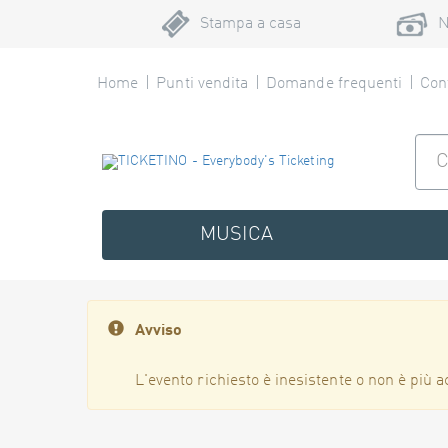
Stampa a casa
N
Home
Punti vendita
Domande frequenti
Cont
MUSICA
Avviso
L'evento richiesto è inesistente o non è più a