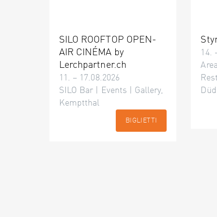
SILO ROOFTOP OPEN-
Sty
AIR CINÉMA by
14. 
Lerchpartner.ch
Area
11. – 17.08.2026
Res
SILO Bar | Events | Gallery,
Düd
Kemptthal
BIGLIETTI