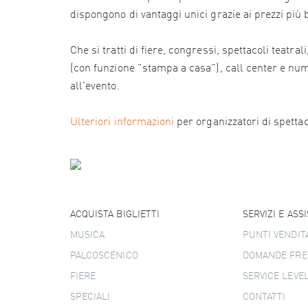
dispongono di vantaggi unici grazie ai prezzi più
Che si tratti di fiere, congressi, spettacoli teatr
(con funzione "stampa a casa"), call center e numer
all'evento.
Ulteriori informazioni
per organizzatori di spettacol
ACQUISTA BIGLIETTI
SERVIZI E ASS
MUSICA
PUNTI VENDIT
PALCOSCENICO
DOMANDE FRE
FIERE
SERVICE LEVE
SPECIALI
CONTATTI