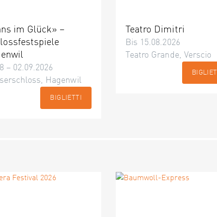
ns im Glück» –
Teatro Dimitri
lossfestspiele
Bis 15.08.2026
enwil
Teatro Grande, Verscio
8 – 02.09.2026
BIGLIET
serschloss, Hagenwil
BIGLIETTI