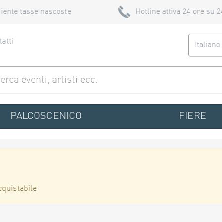
iente tasse nascoste
Hotline attiva 24 ore su 2
atti
Italian
PALCOSCENICO
FIERE
cquistabile