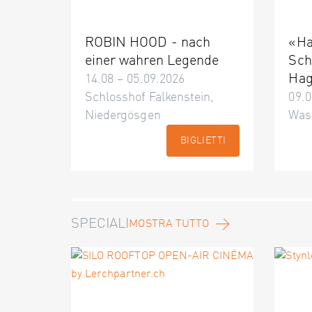
ROBIN HOOD - nach
«Ha
einer wahren Legende
Sch
Hag
14.08 – 05.09.2026
Schlosshof Falkenstein,
09.0
Niedergösgen
Was
BIGLIETTI
SPECIALI
MOSTRA TUTTO