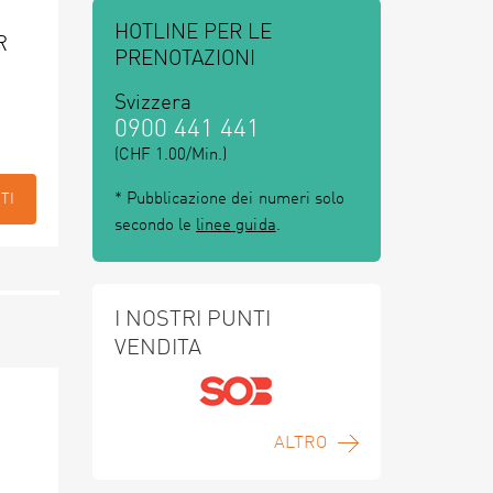
HOTLINE PER LE
R
PRENOTAZIONI
Svizzera
0900 441 441
(CHF 1.00/Min.)
* Pubblicazione dei numeri solo
TI
secondo le
linee guida
.
I NOSTRI PUNTI
VENDITA
ALTRO