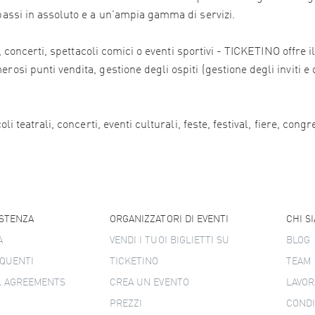
 bassi in assoluto e a un'ampia gamma di servizi.
ali, concerti, spettacoli comici o eventi sportivi - TICKETINO offr
osi punti vendita, gestione degli ospiti (gestione degli inviti e 
i teatrali, concerti, eventi culturali, feste, festival, fiere, congr
ISTENZA
ORGANIZZATORI DI EVENTI
CHI S
A
VENDI I TUOI BIGLIETTI SU
BLOG
QUENTI
TICKETINO
TEAM
L AGREEMENTS
CREA UN EVENTO
LAVOR
PREZZI
CONDI