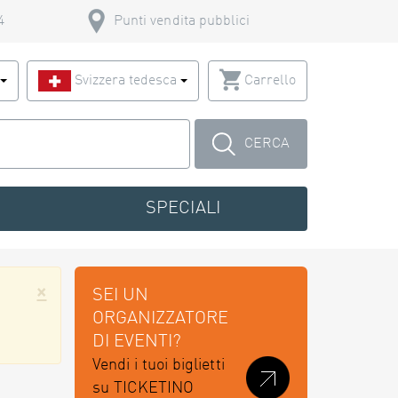
4
Punti vendita pubblici
o
Svizzera tedesca
Carrello
CERCA
SPECIALI
×
SEI UN
ORGANIZZATORE
DI EVENTI?
Vendi i tuoi biglietti
su TICKETINO