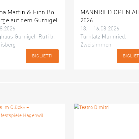
na Martin & Finn Bo
MANNRIED OPEN AI
rge auf dem Gurnigel
2026
8.2026
13. – 16.08.2026
haus Gurnigel, Rüti b.
Turnlatz Mannried,
gisberg
Zweisimmen
BIGLIETTI
BIGLIET