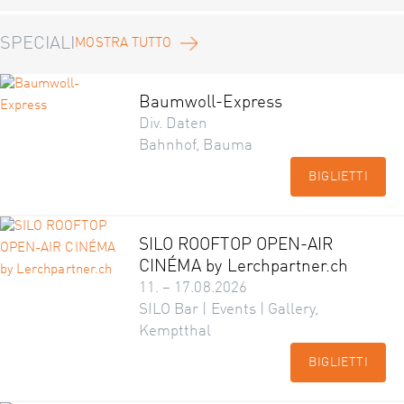
SPECIALI
MOSTRA TUTTO
Baumwoll-Express
Div. Daten
Bahnhof, Bauma
BIGLIETTI
SILO ROOFTOP OPEN-AIR
CINÉMA by Lerchpartner.ch
11. – 17.08.2026
SILO Bar | Events | Gallery,
Kemptthal
BIGLIETTI