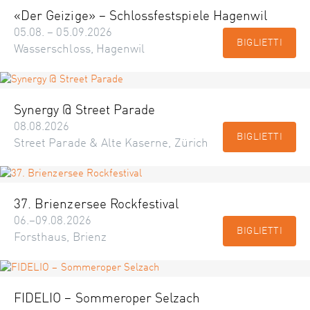
«Der Geizige» – Schlossfestspiele Hagenwil
05.08. – 05.09.2026
BIGLIETTI
Wasserschloss, Hagenwil
Synergy @ Street Parade
08.08.2026
BIGLIETTI
Street Parade & Alte Kaserne, Zürich
37. Brienzersee Rockfestival
06.–09.08.2026
BIGLIETTI
Forsthaus, Brienz
FIDELIO – Sommeroper Selzach