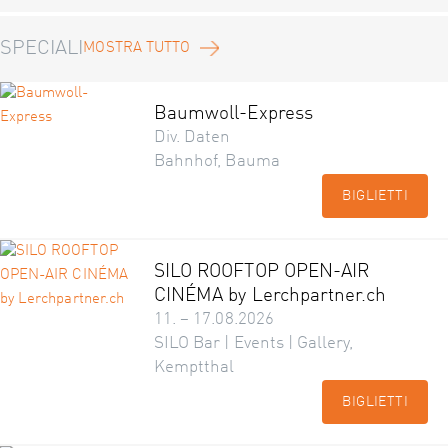
SPECIALI
MOSTRA TUTTO
Baumwoll-Express
Div. Daten
Bahnhof, Bauma
BIGLIETTI
SILO ROOFTOP OPEN-AIR
CINÉMA by Lerchpartner.ch
11. – 17.08.2026
SILO Bar | Events | Gallery,
Kemptthal
BIGLIETTI