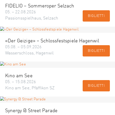
FIDELIO – Sommeroper Selzach
05. – 22.08.2026
BIGLIETTI
Passionsspielhaus, Selzach
«Der Geizige» – Schlossfestspiele Hagenwil
05.08. – 05.09.2026
BIGLIETTI
Wasserschloss, Hagenwil
Kino am See
05. – 15.08.2026
BIGLIETTI
Kino am See, Pfäffikon SZ
Synergy @ Street Parade