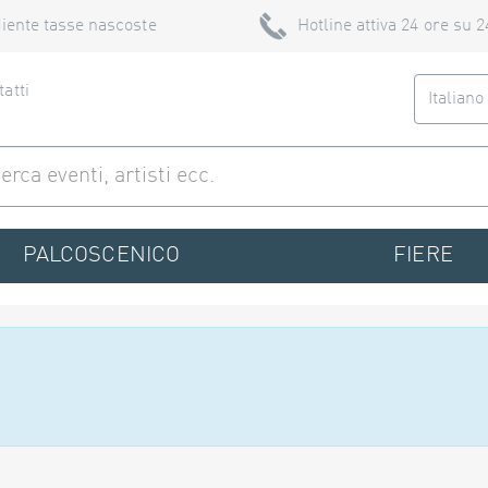
iente tasse nascoste
Hotline attiva 24 ore su 2
atti
Italian
PALCOSCENICO
FIERE