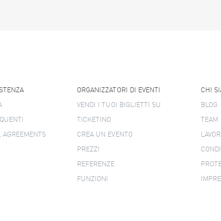
ISTENZA
ORGANIZZATORI DI EVENTI
CHI S
A
VENDI I TUOI BIGLIETTI SU
BLOG
QUENTI
TICKETINO
TEAM
L AGREEMENTS
CREA UN EVENTO
LAVOR
PREZZI
CONDI
REFERENZE
PROTE
FUNZIONI
IMPR