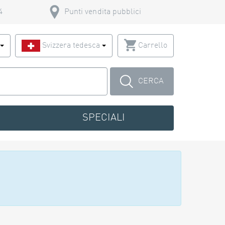
4
Punti vendita pubblici
o
Svizzera tedesca
Carrello
CERCA
SPECIALI