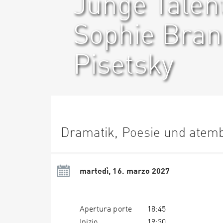
Junge Talent
Sophie Bran
Pisetsky
Dramatik, Poesie und atemb
martedì, 16. marzo 2027
Apertura porte
18:45
Inizio
19:30