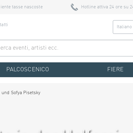
iente tasse nascoste
Hotline attiva 24 ore su 2
atti
Italian
PALCOSCENICO
FIERE