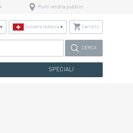
4
Punti vendita pubblici
o
Svizzera tedesca
Carrello
CERCA
SPECIALI