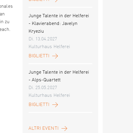
onales
van
Junge Talente in der Helferei
in zu
- Klavierabend: Javelyn
each.
Kryeziu
Di. 13.04.2027
Kulturhaus Helferei
BIGLIETTI
Junge Talente in der Helferei
- Alps-Quartett
Di. 25.05.2027
Kulturhaus Helferei
BIGLIETTI
ALTRI EVENTI