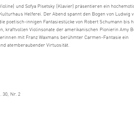
oline) und Sofya Pisetsky (Klavier) präsentieren ein hochemoti
ulturhaus Helferei. Der Abend spannt den Bogen von Ludwig 
ie poetisch-innigen Fantasiestücke von Robert Schumann bis h
, kraftvollen Violinsonate der amerikanischen Pionierin Amy B
sikerinnen mit Franz Waxmans berühmter Carmen-Fantasie ein
und atemberaubender Virtuosität.
 30, Nr. 2