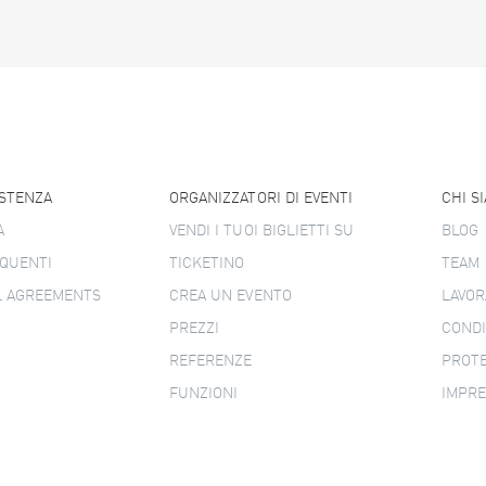
ISTENZA
ORGANIZZATORI DI EVENTI
CHI S
A
VENDI I TUOI BIGLIETTI SU
BLOG
QUENTI
TICKETINO
TEAM
L AGREEMENTS
CREA UN EVENTO
LAVOR
PREZZI
CONDI
REFERENZE
PROTE
FUNZIONI
IMPR