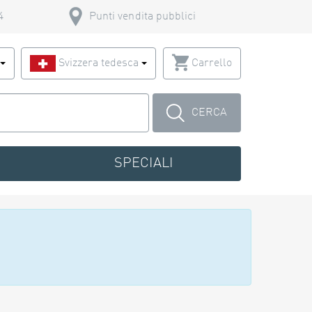
4
Punti vendita pubblici
o
Svizzera tedesca
Carrello
CERCA
SPECIALI