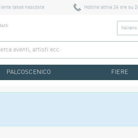
iente tasse nascoste
Hotline attiva 24 ore su 2
atti
Italian
PALCOSCENICO
FIERE