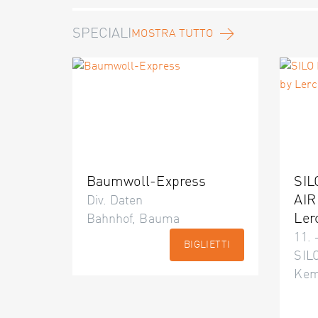
SPECIALI
MOSTRA TUTTO
Baumwoll-Express
SIL
AIR
Div. Daten
Ler
Bahnhof, Bauma
11. 
BIGLIETTI
SILO
Kem