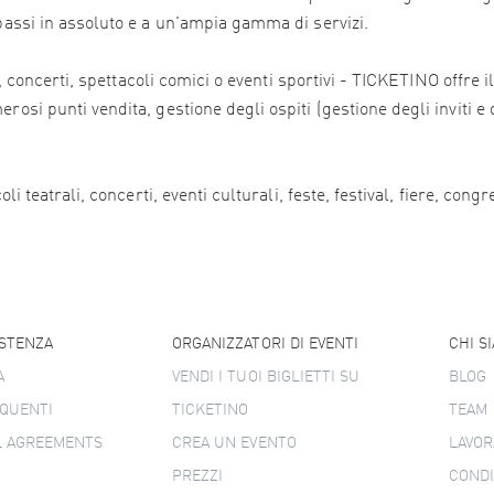
 bassi in assoluto e a un'ampia gamma di servizi.
ali, concerti, spettacoli comici o eventi sportivi - TICKETINO offr
osi punti vendita, gestione degli ospiti (gestione degli inviti e 
i teatrali, concerti, eventi culturali, feste, festival, fiere, congr
ISTENZA
ORGANIZZATORI DI EVENTI
CHI S
A
VENDI I TUOI BIGLIETTI SU
BLOG
QUENTI
TICKETINO
TEAM
L AGREEMENTS
CREA UN EVENTO
LAVOR
PREZZI
CONDI