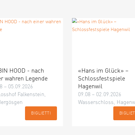
IN HOOD - nach
«Hans im Glück» –
er wahren Legende
Schlossfestspiele
Hagenwil
8 – 05.09.2026
osshof Falkenstein,
09.08 – 02.09.2026
dergösgen
Wasserschloss, Hagenw
BIGLIETTI
BIGLIET