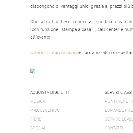
dispongono di vantaggi unici grazie ai prezzi più
Che si tratti di fiere, congressi, spettacoli teatr
(con funzione "stampa a casa"), call center e numer
all'evento.
Ulteriori informazioni
per organizzatori di spettacol
ACQUISTA BIGLIETTI
SERVIZI E ASS
MUSICA
PUNTI VENDIT
PALCOSCENICO
DOMANDE FRE
FIERE
SERVICE LEVE
SPECIALI
CONTATTI