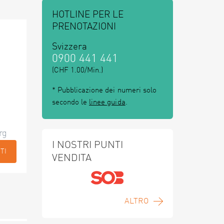
HOTLINE PER LE
PRENOTAZIONI
Svizzera
0900 441 441
(CHF 1.00/Min.)
* Pubblicazione dei numeri solo
secondo le
linee guida
.
rg
I NOSTRI PUNTI
TI
VENDITA
ALTRO