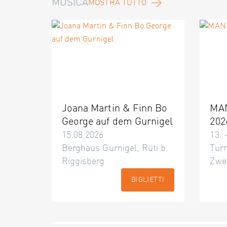
MUSICA
MOSTRA TUTTO
Joana Martin & Finn Bo
MA
George auf dem Gurnigel
202
15.08.2026
13. 
Berghaus Gurnigel, Rüti b.
Turn
Riggisberg
Zwe
BIGLIETTI