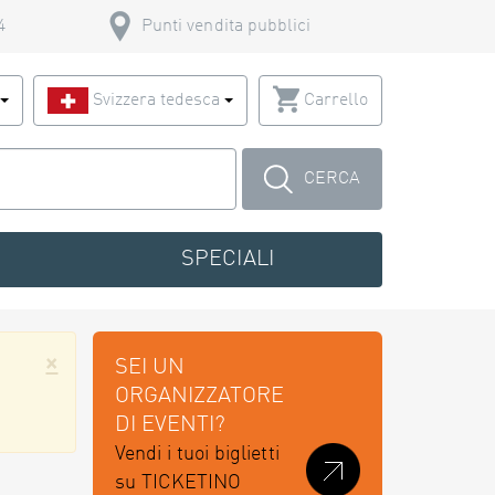
4
Punti vendita pubblici
o
Svizzera tedesca
Carrello
CERCA
SPECIALI
×
SEI UN
ORGANIZZATORE
DI EVENTI?
Vendi i tuoi biglietti
su TICKETINO