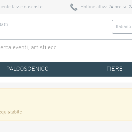
iente tasse nascoste
Hotline attiva 24 ore su 2
atti
Italian
PALCOSCENICO
FIERE
cquistabile