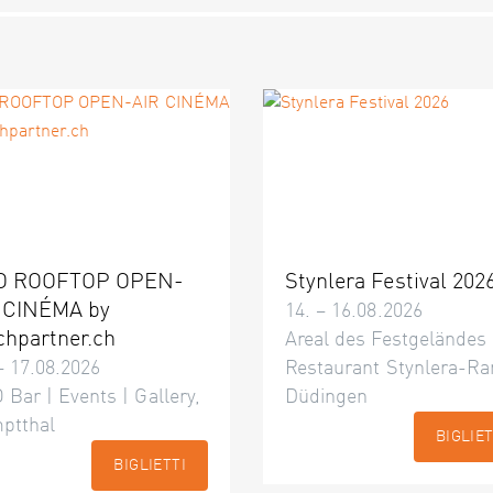
O ROOFTOP OPEN-
Stynlera Festival 202
 CINÉMA by
14. – 16.08.2026
chpartner.ch
Areal des Festgeländes
– 17.08.2026
Restaurant Stynlera-Ra
 Bar | Events | Gallery,
Düdingen
ptthal
BIGLIET
BIGLIETTI