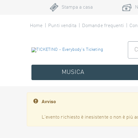
Stampa a casa
N
Home
Punti vendita
Domande frequenti
Cont
MUSICA
Avviso
L'evento richiesto è inesistente o non è più a