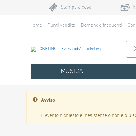
Stampa a casa
N
Home
Punti vendita
Domande frequenti
Cont
MUSICA
Avviso
L'evento richiesto è inesistente o non è più a