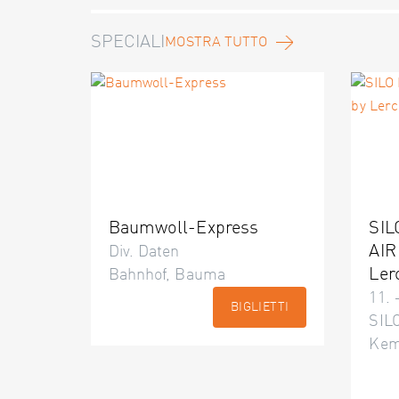
SPECIALI
MOSTRA TUTTO
Baumwoll-Express
SIL
AIR
Div. Daten
Ler
Bahnhof, Bauma
11. 
BIGLIETTI
SILO
Kem