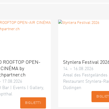
O ROOFTOP OPEN-
Stynlera Festival 202
 CINÉMA by
14. – 16.08.2026
chpartner.ch
Areal des Festgeländes
– 17.08.2026
Restaurant Stynlera-Ra
 Bar | Events | Gallery,
Düdingen
ptthal
BIGLIET
BIGLIETTI