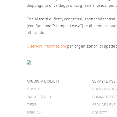
dispongono di vantaggi unici grazie ai prezzi più
Che si tratti di fiere, congressi, spettacoli teatr
(con funzione "stampa a casa"), call center e numer
all'evento.
Ulteriori informazioni
per organizzatori di spettacol
ACQUISTA BIGLIETTI
SERVIZI E ASS
MUSICA
PUNTI VENDIT
PALCOSCENICO
DOMANDE FRE
FIERE
SERVICE LEVE
SPECIALI
CONTATTI