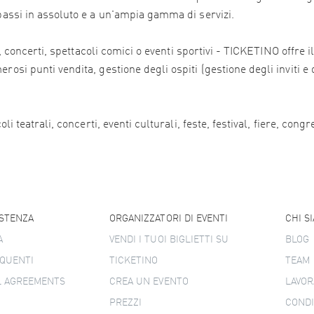
 bassi in assoluto e a un'ampia gamma di servizi.
ali, concerti, spettacoli comici o eventi sportivi - TICKETINO offr
osi punti vendita, gestione degli ospiti (gestione degli inviti e 
i teatrali, concerti, eventi culturali, feste, festival, fiere, congr
ISTENZA
ORGANIZZATORI DI EVENTI
CHI S
A
VENDI I TUOI BIGLIETTI SU
BLOG
QUENTI
TICKETINO
TEAM
L AGREEMENTS
CREA UN EVENTO
LAVOR
PREZZI
CONDI