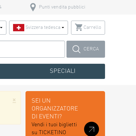
4
Punti vendita pubblici
o
Svizzera tedesca
Carrello
CERCA
SPECIALI
×
SEI UN
ORGANIZZATORE
DI EVENTI?
Vendi i tuoi biglietti
su TICKETINO