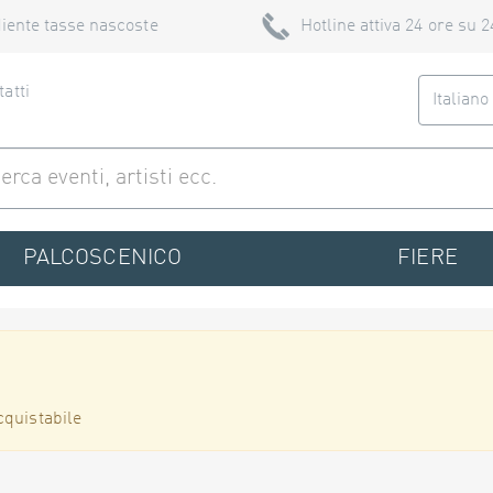
iente tasse nascoste
Hotline attiva 24 ore su 2
atti
Italian
PALCOSCENICO
FIERE
cquistabile