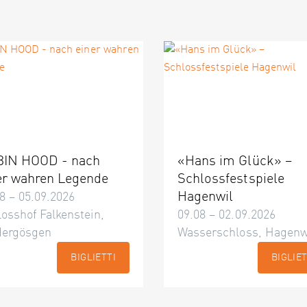
IN HOOD - nach
«Hans im Glück» –
er wahren Legende
Schlossfestspiele
Hagenwil
8 – 05.09.2026
osshof Falkenstein,
09.08 – 02.09.2026
dergösgen
Wasserschloss, Hagenw
BIGLIETTI
BIGLIET