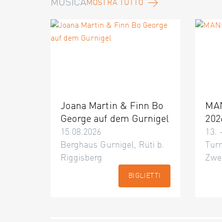
MUSICA
MOSTRA TUTTO
Joana Martin & Finn Bo
MA
George auf dem Gurnigel
202
15.08.2026
13. 
Berghaus Gurnigel, Rüti b.
Turn
Riggisberg
Zwe
BIGLIETTI