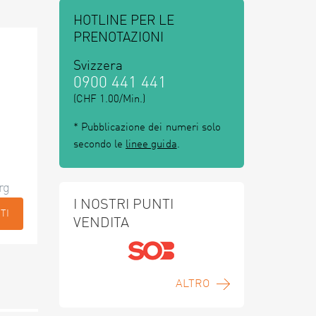
HOTLINE PER LE
PRENOTAZIONI
Svizzera
0900 441 441
(CHF 1.00/Min.)
* Pubblicazione dei numeri solo
secondo le
linee guida
.
rg
I NOSTRI PUNTI
TI
VENDITA
ALTRO