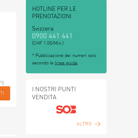
HOTLINE PER LE
PRENOTAZIONI
Svizzera
0900 441 441
(CHF 1.00/Min.)
* Pubblicazione dei numeri solo
secondo le
linee guida
.
rg
I NOSTRI PUNTI
TI
VENDITA
ALTRO