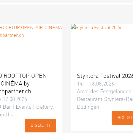
O ROOFTOP OPEN-
Stynlera Festival 202
 CINÉMA by
14. – 16.08.2026
chpartner.ch
Areal des Festgeländes
– 17.08.2026
Restaurant Stynlera-Ra
 Bar | Events | Gallery,
Düdingen
ptthal
BIGLIET
BIGLIETTI