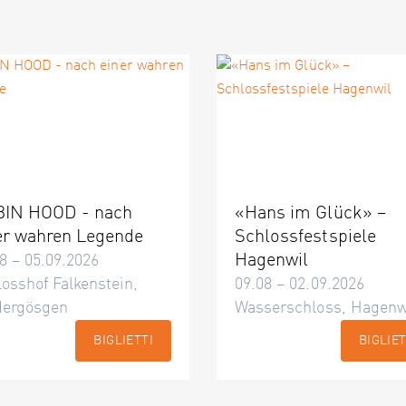
IN HOOD - nach
«Hans im Glück» –
er wahren Legende
Schlossfestspiele
Hagenwil
8 – 05.09.2026
osshof Falkenstein,
09.08 – 02.09.2026
dergösgen
Wasserschloss, Hagenw
BIGLIETTI
BIGLIET