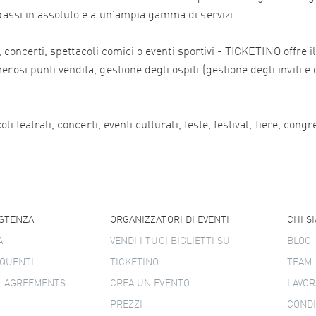
 bassi in assoluto e a un'ampia gamma di servizi.
ali, concerti, spettacoli comici o eventi sportivi - TICKETINO offr
osi punti vendita, gestione degli ospiti (gestione degli inviti e 
i teatrali, concerti, eventi culturali, feste, festival, fiere, congr
ISTENZA
ORGANIZZATORI DI EVENTI
CHI S
A
VENDI I TUOI BIGLIETTI SU
BLOG
QUENTI
TICKETINO
TEAM
L AGREEMENTS
CREA UN EVENTO
LAVOR
PREZZI
CONDI