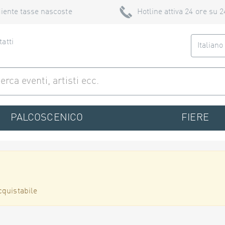
iente tasse nascoste
Hotline attiva 24 ore su 2
atti
Italian
PALCOSCENICO
FIERE
cquistabile