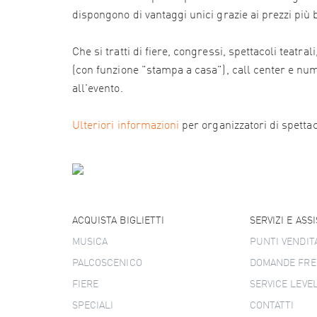
dispongono di vantaggi unici grazie ai prezzi più
Che si tratti di fiere, congressi, spettacoli teatr
(con funzione "stampa a casa"), call center e numer
all'evento.
Ulteriori informazioni
per organizzatori di spettacol
ACQUISTA BIGLIETTI
SERVIZI E ASS
MUSICA
PUNTI VENDIT
PALCOSCENICO
DOMANDE FRE
FIERE
SERVICE LEVE
SPECIALI
CONTATTI