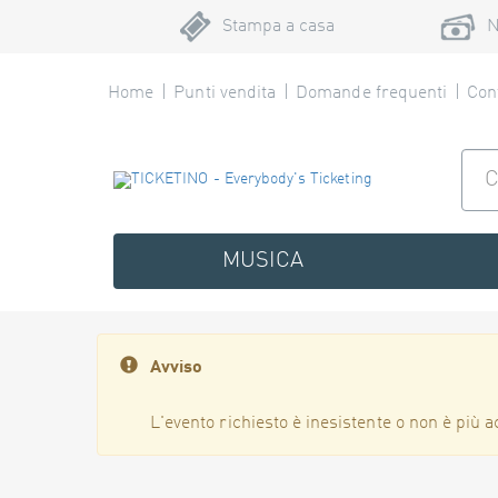
Stampa a casa
N
Home
Punti vendita
Domande frequenti
Cont
MUSICA
Avviso
L'evento richiesto è inesistente o non è più a