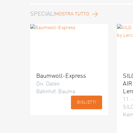
SPECIALI
MOSTRA TUTTO
Baumwoll-Express
SIL
AIR
Div. Daten
Ler
Bahnhof, Bauma
11. 
BIGLIETTI
SILO
Kem