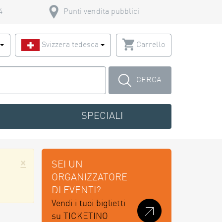
4
Punti vendita pubblici
o
Svizzera tedesca
Carrello
CERCA
SPECIALI
×
SEI UN
ORGANIZZATORE
DI EVENTI?
Vendi i tuoi biglietti
su TICKETINO