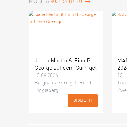
MUSICA
MOSTRA TUTTO
Joana Martin & Finn Bo
MA
George auf dem Gurnigel
202
15.08.2026
13. 
Berghaus Gurnigel, Rüti b.
Turn
Riggisberg
Zwe
BIGLIETTI