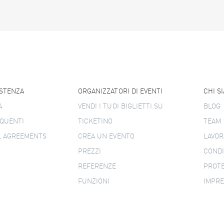
ISTENZA
ORGANIZZATORI DI EVENTI
CHI S
A
VENDI I TUOI BIGLIETTI SU
BLOG
QUENTI
TICKETINO
TEAM
L AGREEMENTS
CREA UN EVENTO
LAVOR
PREZZI
CONDI
REFERENZE
PROTE
FUNZIONI
IMPR