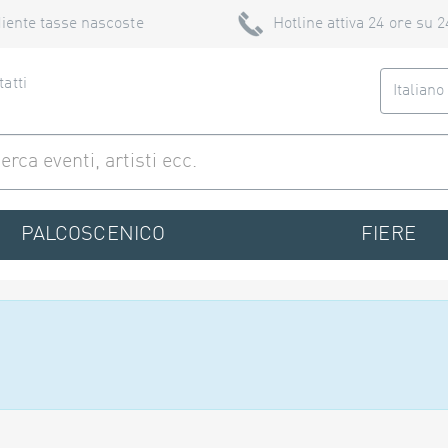
iente tasse nascoste
Hotline attiva 24 ore su 2
atti
Italian
PALCOSCENICO
FIERE