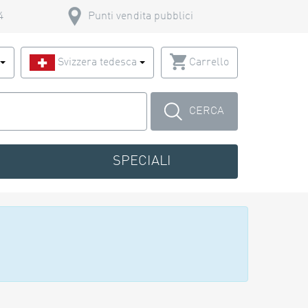
4
Punti vendita pubblici
o
Svizzera tedesca
Carrello
CERCA
SPECIALI