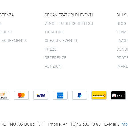
ISTENZA
ORGANIZZATORI DI EVENTI
CHI S
A
VENDI I TUOI BIGLIETTI SU
BLOG
QUENTI
TICKETINO
TEAM
L AGREEMENTS
CREA UN EVENTO
LAVOR
PREZZI
CONDI
REFERENZE
PROTE
FUNZIONI
IMPR
KETINO AG Build:1.1.1 Phone: +41 (0)43 500 40 80 E-Mail:
inf