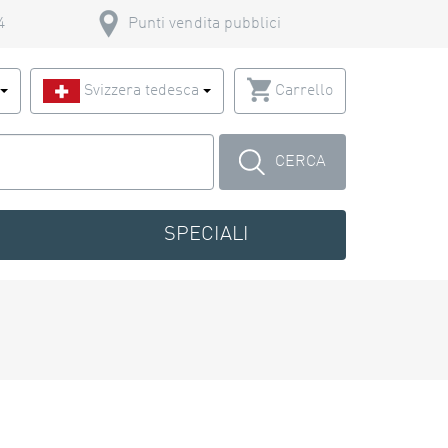
4
Punti vendita pubblici
o
Svizzera tedesca
Carrello
CERCA
SPECIALI