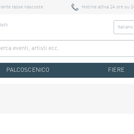
iente tasse nascoste
Hotline attiva 24 ore su 2
atti
Italian
PALCOSCENICO
FIERE