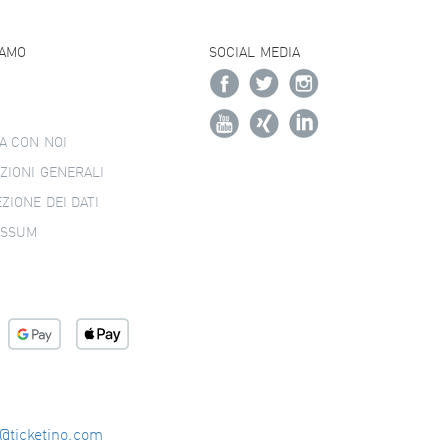
IAMO
SOCIAL MEDIA
A CON NOI
ZIONI GENERALI
ZIONE DEI DATI
ESSUM
o@ticketino.com