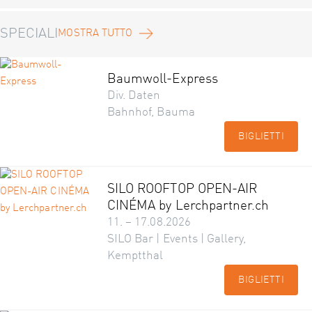
SPECIALI
MOSTRA TUTTO
Baumwoll-Express
Div. Daten
Bahnhof, Bauma
BIGLIETTI
SILO ROOFTOP OPEN-AIR
CINÉMA by Lerchpartner.ch
11. – 17.08.2026
SILO Bar | Events | Gallery,
Kemptthal
BIGLIETTI