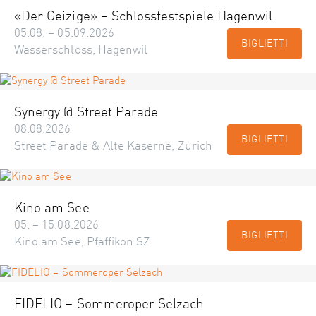
«Der Geizige» – Schlossfestspiele Hagenwil
05.08. – 05.09.2026
BIGLIETTI
Wasserschloss, Hagenwil
Synergy @ Street Parade
08.08.2026
BIGLIETTI
Street Parade & Alte Kaserne, Zürich
Kino am See
05. – 15.08.2026
BIGLIETTI
Kino am See, Pfäffikon SZ
FIDELIO – Sommeroper Selzach