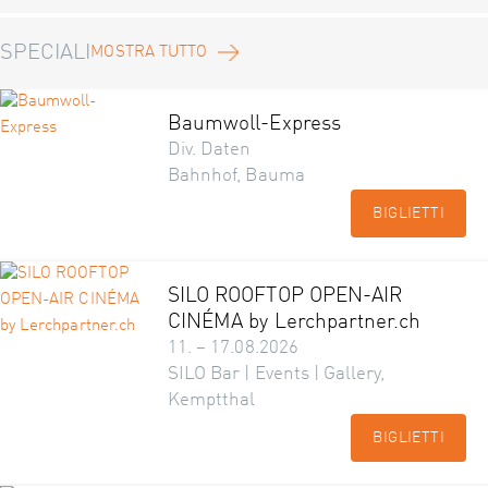
SPECIALI
MOSTRA TUTTO
Baumwoll-Express
Div. Daten
Bahnhof, Bauma
BIGLIETTI
SILO ROOFTOP OPEN-AIR
CINÉMA by Lerchpartner.ch
11. – 17.08.2026
SILO Bar | Events | Gallery,
Kemptthal
BIGLIETTI