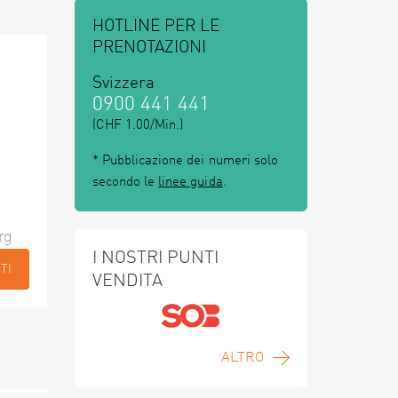
HOTLINE PER LE
PRENOTAZIONI
Svizzera
0900 441 441
(CHF 1.00/Min.)
* Pubblicazione dei numeri solo
secondo le
linee guida
.
rg
I NOSTRI PUNTI
TI
VENDITA
ALTRO