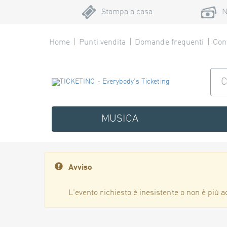
Stampa a casa
N
Home
Punti vendita
Domande frequenti
Cont
MUSICA
Avviso
L'evento richiesto è inesistente o non è più a