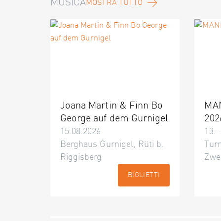
MUSICA
MOSTRA TUTTO
Joana Martin & Finn Bo
MA
George auf dem Gurnigel
202
15.08.2026
13. 
Berghaus Gurnigel, Rüti b.
Turn
Riggisberg
Zwe
BIGLIETTI