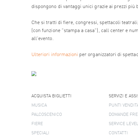
dispongono di vantaggi unici grazie ai prezzi più
Che si tratti di fiere, congressi, spettacoli teatr
(con funzione "stampa a casa"), call center e numer
all'evento.
Ulteriori informazioni
per organizzatori di spettacol
ACQUISTA BIGLIETTI
SERVIZI E ASS
MUSICA
PUNTI VENDIT
PALCOSCENICO
DOMANDE FRE
FIERE
SERVICE LEVE
SPECIALI
CONTATTI