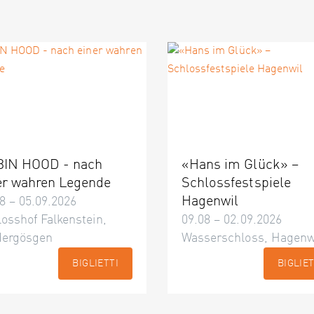
IN HOOD - nach
«Hans im Glück» –
er wahren Legende
Schlossfestspiele
Hagenwil
8 – 05.09.2026
osshof Falkenstein,
09.08 – 02.09.2026
dergösgen
Wasserschloss, Hagenw
BIGLIETTI
BIGLIET