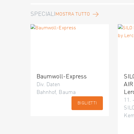
SPECIALI
MOSTRA TUTTO
Baumwoll-Express
SIL
AIR
Div. Daten
Ler
Bahnhof, Bauma
11. 
BIGLIETTI
SILO
Kem