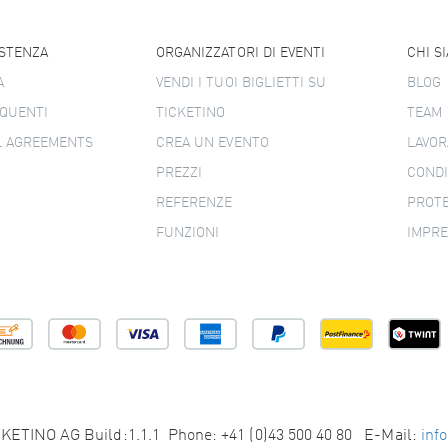
ISTENZA
ORGANIZZATORI DI EVENTI
CHI S
A
VENDI I TUOI BIGLIETTI SU
BLOG
QUENTI
TICKETINO
TEAM
L AGREEMENTS
CREA UN EVENTO
LAVOR
PREZZI
CONDI
REFERENZE
PROTE
FUNZIONI
IMPR
KETINO AG Build:1.1.1 Phone: +41 (0)43 500 40 80 E-Mail:
inf