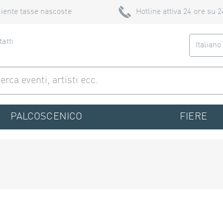
iente tasse nascoste
Hotline attiva 24 ore su 2
atti
Italian
PALCOSCENICO
FIERE