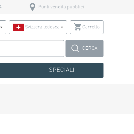
4
Punti vendita pubblici
o
Svizzera tedesca
Carrello
CERCA
SPECIALI