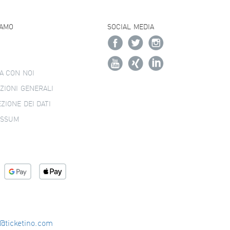
IAMO
SOCIAL MEDIA
A CON NOI
ZIONI GENERALI
ZIONE DEI DATI
ESSUM
o@ticketino.com