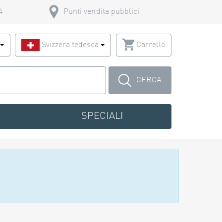
4
Punti vendita pubblici
o
Svizzera tedesca
Carrello
CERCA
SPECIALI