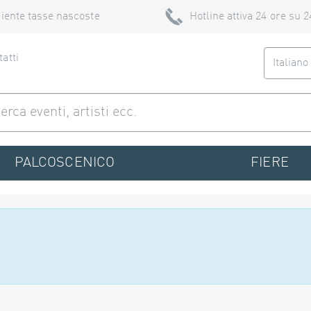
iente tasse nascoste
Hotline attiva 24 ore su 2
atti
Italian
PALCOSCENICO
FIERE