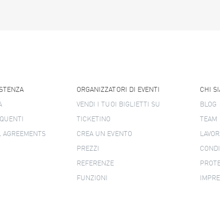
ISTENZA
ORGANIZZATORI DI EVENTI
CHI S
A
VENDI I TUOI BIGLIETTI SU
BLOG
QUENTI
TICKETINO
TEAM
L AGREEMENTS
CREA UN EVENTO
LAVOR
PREZZI
CONDI
REFERENZE
PROTE
FUNZIONI
IMPR