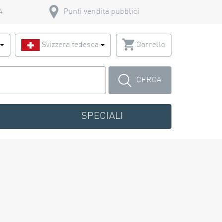
4
Punti vendita pubblici
o
Svizzera tedesca
Carrello
CERCA
SPECIALI