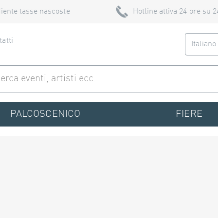
iente tasse nascoste
Hotline attiva 24 ore su 2
atti
Italian
PALCOSCENICO
FIERE