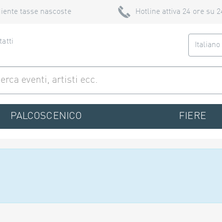
iente tasse nascoste
Hotline attiva 24 ore su 2
atti
Italian
PALCOSCENICO
FIERE