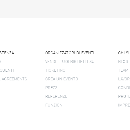
ISTENZA
ORGANIZZATORI DI EVENTI
CHI S
A
VENDI I TUOI BIGLIETTI SU
BLOG
QUENTI
TICKETINO
TEAM
L AGREEMENTS
CREA UN EVENTO
LAVOR
PREZZI
CONDI
REFERENZE
PROTE
FUNZIONI
IMPR