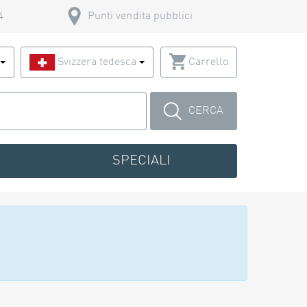
4
Punti vendita pubblici
o
Svizzera tedesca
Carrello
CERCA
SPECIALI