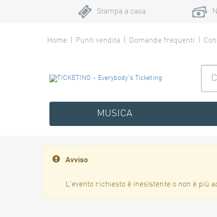
Stampa a casa
N
Home
Punti vendita
Domande frequenti
Cont
MUSICA
Avviso
L'evento richiesto è inesistente o non è più a