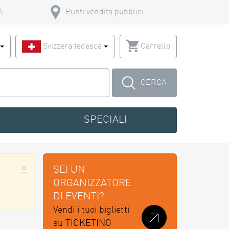
4
Punti vendita pubblici
o
Svizzera tedesca
Carrello
CERCA
SPECIALI
×
SEI UN
ORGANIZZATORE
DI EVENTI?
Vendi i tuoi biglietti
su TICKETINO