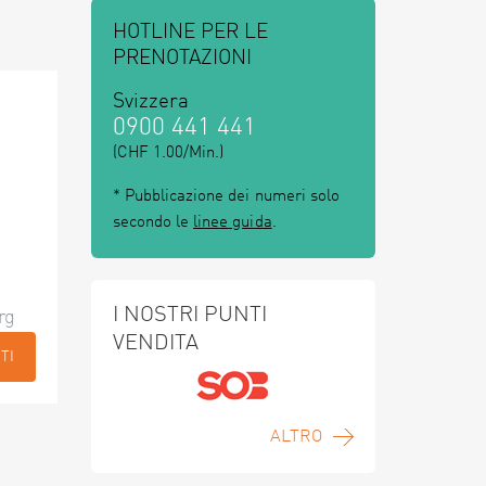
HOTLINE PER LE
PRENOTAZIONI
Svizzera
0900 441 441
(CHF 1.00/Min.)
* Pubblicazione dei numeri solo
secondo le
linee guida
.
I NOSTRI PUNTI
rg
VENDITA
TI
ALTRO