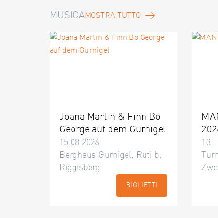
MUSICA
MOSTRA TUTTO
Joana Martin & Finn Bo
MA
George auf dem Gurnigel
202
15.08.2026
13. 
Berghaus Gurnigel, Rüti b.
Turn
Riggisberg
Zwe
BIGLIETTI