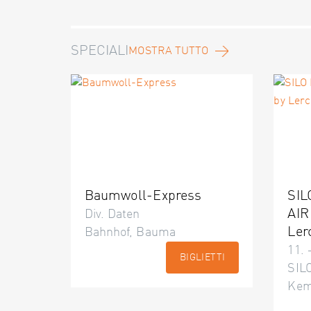
SPECIALI
MOSTRA TUTTO
Baumwoll-Express
SIL
AIR
Div. Daten
Ler
Bahnhof, Bauma
11. 
BIGLIETTI
SILO
Kem