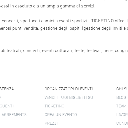
 bassi in assoluto e a un'ampia gamma di servizi.
ali, concerti, spettacoli comici o eventi sportivi - TICKETINO offr
osi punti vendita, gestione degli ospiti (gestione degli inviti e 
i teatrali, concerti, eventi culturali, feste, festival, fiere, congr
ISTENZA
ORGANIZZATORI DI EVENTI
CHI S
A
VENDI I TUOI BIGLIETTI SU
BLOG
QUENTI
TICKETINO
TEAM
L AGREEMENTS
CREA UN EVENTO
LAVOR
PREZZI
CONDI