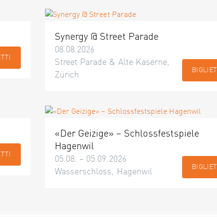
Synergy @ Street Parade
08.08.2026
ETTI
Street Parade & Alte Kaserne,
BIGLIET
Zürich
«Der Geizige» – Schlossfestspiele
Hagenwil
ETTI
05.08. – 05.09.2026
BIGLIET
Wasserschloss, Hagenwil