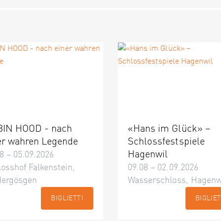
IN HOOD - nach
«Hans im Glück» –
er wahren Legende
Schlossfestspiele
Hagenwil
8 – 05.09.2026
osshof Falkenstein,
09.08 – 02.09.2026
dergösgen
Wasserschloss, Hagenw
BIGLIETTI
BIGLIET