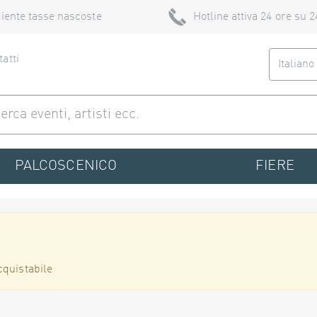
iente tasse nascoste
Hotline attiva 24 ore su 2
atti
Italian
PALCOSCENICO
FIERE
cquistabile