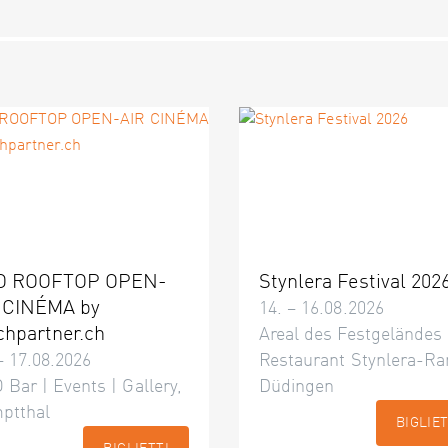
O ROOFTOP OPEN-
Stynlera Festival 202
 CINÉMA by
14. – 16.08.2026
chpartner.ch
Areal des Festgeländes
– 17.08.2026
Restaurant Stynlera-Ra
 Bar | Events | Gallery,
Düdingen
ptthal
BIGLIET