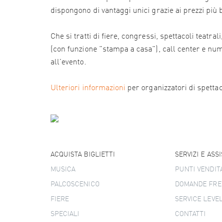
dispongono di vantaggi unici grazie ai prezzi più
Che si tratti di fiere, congressi, spettacoli teatr
(con funzione "stampa a casa"), call center e numer
all'evento.
Ulteriori informazioni
per organizzatori di spettacol
ACQUISTA BIGLIETTI
SERVIZI E ASS
MUSICA
PUNTI VENDIT
PALCOSCENICO
DOMANDE FRE
FIERE
SERVICE LEVE
SPECIALI
CONTATTI