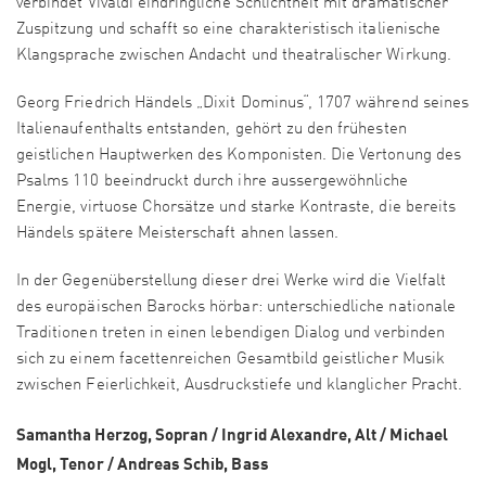
verbindet Vivaldi eindringliche Schlichtheit mit dramatischer
Zuspitzung und schafft so eine charakteristisch italienische
Klangsprache zwischen Andacht und theatralischer Wirkung.
Georg Friedrich Händels „Dixit Dominus“, 1707 während seines
Italienaufenthalts entstanden, gehört zu den frühesten
geistlichen Hauptwerken des Komponisten. Die Vertonung des
Psalms 110 beeindruckt durch ihre aussergewöhnliche
Energie, virtuose Chorsätze und starke Kontraste, die bereits
Händels spätere Meisterschaft ahnen lassen.
In der Gegenüberstellung dieser drei Werke wird die Vielfalt
des europäischen Barocks hörbar: unterschiedliche nationale
Traditionen treten in einen lebendigen Dialog und verbinden
sich zu einem facettenreichen Gesamtbild geistlicher Musik
zwischen Feierlichkeit, Ausdruckstiefe und klanglicher Pracht.
Samantha Herzog, Sopran / Ingrid Alexandre, Alt / Michael
Mogl, Tenor / Andreas Schib, Bass