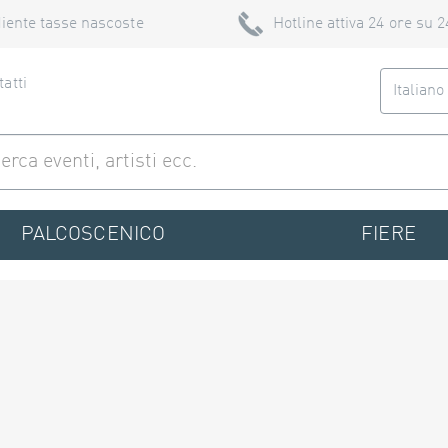
iente tasse nascoste
Hotline attiva 24 ore su 2
atti
Italian
PALCOSCENICO
FIERE