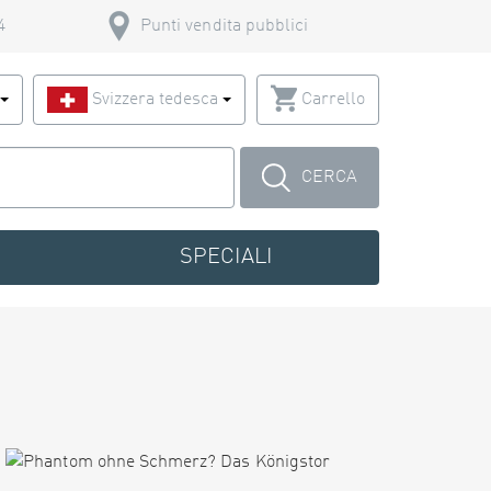
4
Punti vendita pubblici
o
Svizzera tedesca
Carrello
CERCA
SPECIALI