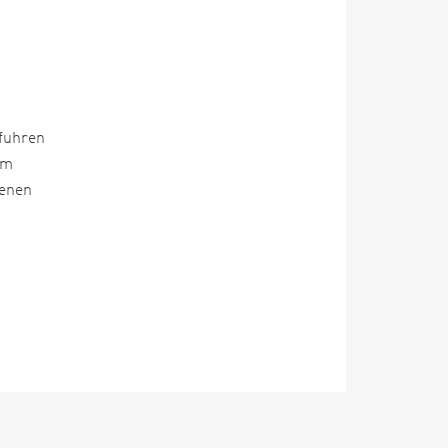
 fuhren
im
denen