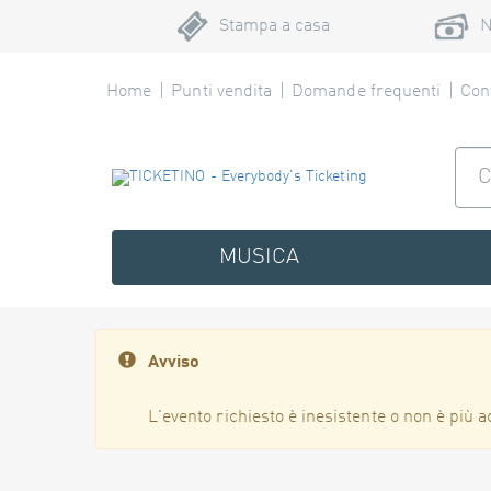
Stampa a casa
N
Home
Punti vendita
Domande frequenti
Cont
MUSICA
Avviso
L'evento richiesto è inesistente o non è più a