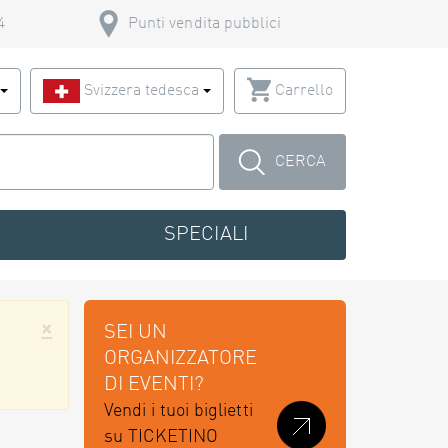
4
Punti vendita pubblici
o
Svizzera tedesca
Carrello
CERCA
SPECIALI
×
SEI UN
ORGANIZZATORE
DI EVENTI?
Vendi i tuoi biglietti
su TICKETINO