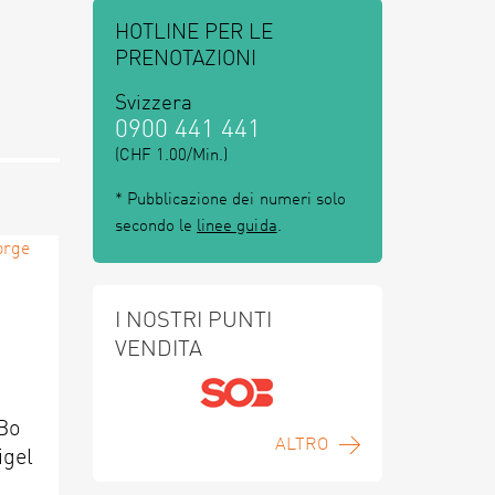
HOTLINE PER LE
PRENOTAZIONI
Svizzera
0900 441 441
(CHF 1.00/Min.)
* Pubblicazione dei numeri solo
secondo le
linee guida
.
I NOSTRI PUNTI
VENDITA
 Bo
ALTRO
igel