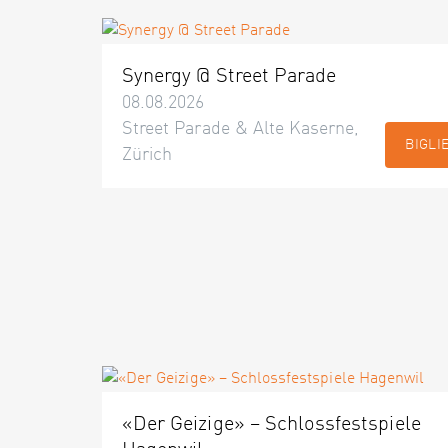
Synergy @ Street Parade
08.08.2026
Street Parade & Alte Kaserne,
BIGLI
Zürich
«Der Geizige» – Schlossfestspiele