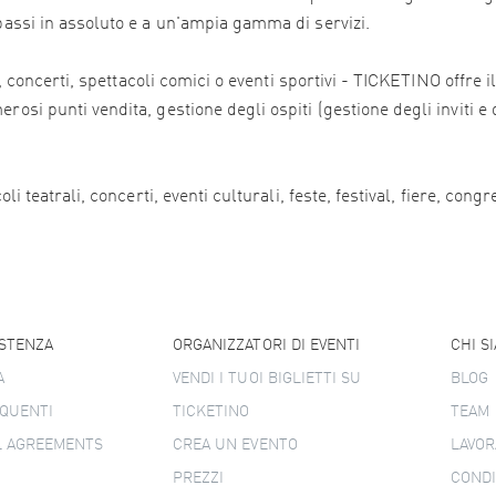
 bassi in assoluto e a un'ampia gamma di servizi.
ali, concerti, spettacoli comici o eventi sportivi - TICKETINO offr
osi punti vendita, gestione degli ospiti (gestione degli inviti e 
i teatrali, concerti, eventi culturali, feste, festival, fiere, congr
ISTENZA
ORGANIZZATORI DI EVENTI
CHI S
A
VENDI I TUOI BIGLIETTI SU
BLOG
QUENTI
TICKETINO
TEAM
L AGREEMENTS
CREA UN EVENTO
LAVOR
PREZZI
CONDI