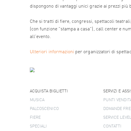
dispongono di vantaggi unici grazie ai prezzi più
Che si tratti di fiere, congressi, spettacoli teatr
(con funzione "stampa a casa"), call center e numer
all'evento.
Ulteriori informazioni
per organizzatori di spettacol
ACQUISTA BIGLIETTI
SERVIZI E ASS
MUSICA
PUNTI VENDIT
PALCOSCENICO
DOMANDE FRE
FIERE
SERVICE LEVE
SPECIALI
CONTATTI