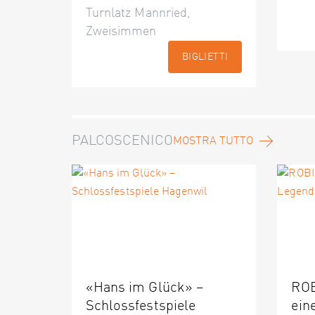
Turnlatz Mannried,
Zweisimmen
BIGLIETTI
PALCOSCENICO
MOSTRA TUTTO
«Hans im Glück» –
ROB
Schlossfestspiele
ein