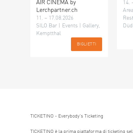
AIR CINÉMA by
14. 
Lerchpartner.ch
Area
11. – 17.08.2026
Res
SILO Bar | Events | Gallery,
Düd
Kemptthal
BIGLIETTI
TICKETINO - Everybody's Ticketing
TICKETINO è la prima piattaforma di ticketing self 