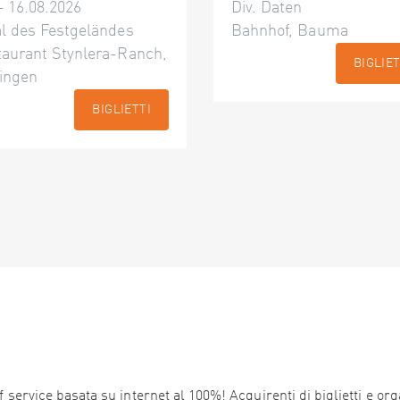
– 16.08.2026
Div. Daten
l des Festgeländes
Bahnhof, Bauma
taurant Stynlera-Ranch,
BIGLIET
ingen
BIGLIETTI
service basata su internet al 100%! Acquirenti di biglietti e orga