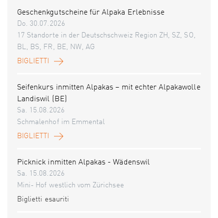
Geschenkgutscheine für Alpaka Erlebnisse
Do. 30.07.2026
17 Standorte in der Deutschschweiz Region ZH, SZ, SO,
BL, BS, FR, BE, NW, AG
BIGLIETTI
Seifenkurs inmitten Alpakas – mit echter Alpakawolle
Landiswil (BE)
Sa. 15.08.2026
Schmalenhof im Emmental
BIGLIETTI
Picknick inmitten Alpakas - Wädenswil
Sa. 15.08.2026
Mini- Hof westlich vom Zürichsee
Biglietti esauriti