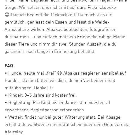
in der Nähe, begleiten euch und beantworten Fragen. (Keine
Sorge: Wir setzen uns nicht mit auf eure Picknickdecke
😉)Danach beginnt die Picknickzeit: Du machst es dir
gemütlich, geniesst dein Essen und lässt die Weide-
Atmosphäre wirken. Alpakas beobachten, fotografieren,
durchatmen – und einfach mal sein.Erlebe die ruhige Magie
dieser Tiere und nimm dir zwei Stunden Auszeit, die du
garantiert noch lange in Erinnerung behältst.
FAQ
• Hunde: heute mal „frei“ 😉 Alpakas reagieren sensibel auf
Hunde – darum bitten wir dich, deinen Vierbeiner nicht
mitzubringen. Danke! ✨
• Kinder: 0–6 Jahre sind kostenfrei.
• Begleitung: Pro Kind bis 14 Jahre ist mindestens 1
erwachsene Begleitperson erforderlich.
• Wetter: findet nur bei guter Witterung statt. Bei Absage
erhältst du wahlweise einen Gutschein oder dein Geld zurück.
#fairplay