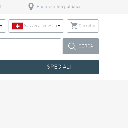
4
Punti vendita pubblici
o
Svizzera tedesca
Carrello
CERCA
SPECIALI