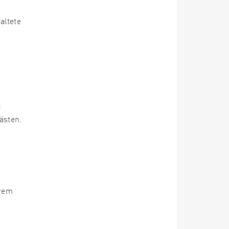
altete
g
ästen.
erem