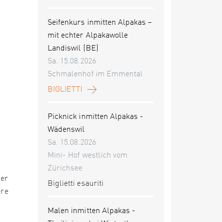
Seifenkurs inmitten Alpakas –
mit echter Alpakawolle
Landiswil (BE)
Sa. 15.08.2026
Schmalenhof im Emmental
BIGLIETTI
Picknick inmitten Alpakas -
Wädenswil
Sa. 15.08.2026
Mini- Hof westlich vom
Zürichsee
der
Biglietti esauriti
ere
Malen inmitten Alpakas -