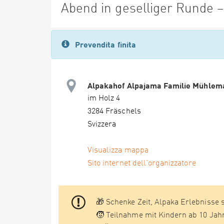
Abend in geselliger Runde –
Prevendita finita
Alpakahof Alpajama Familie Mühlem
im Holz 4
3284 Fräschels
Svizzera
Visualizza mappa
Sito internet dell'organizzatore
🎁 Schenke Zeit, Alpaka Erlebnisse 
🧒 Teilnahme mit Kindern ab 10 Jah