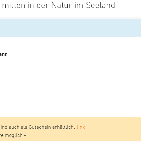
 mitten in der Natur im Seeland
ann
sind auch als Gutschein erhältlich:
link
re möglich -