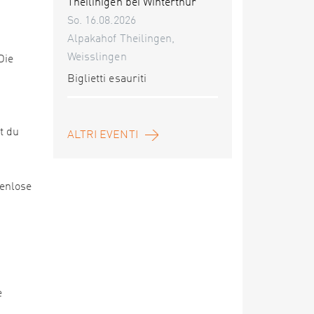
Theilinigen bei Winterthur
So. 16.08.2026
Alpakahof Theilingen,
Weisslingen
Die
Biglietti esauriti
t du
ALTRI EVENTI
enlose
e