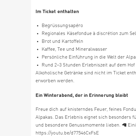
Im Ticket enthalten
Begrüssungsapéro
Regionales Käsefondue à discrétion zum S
Brot und Kartoffeln
Kaffee, Tee und Mineralwasser
Persönliche Einführung in die Welt der Alp
Rund 2–3 Stunden Erlebniszeit auf dem Hof
Alkoholische Getränke sind nicht im Ticket en
erworben werden.
Ein Winterabend, der in Erinnerung bleibt
Freue dich auf knisterndes Feuer, feines Fon
Alpakas. Das Erlebnis eignet sich besonders fü
und besondere Genussmomente lieben. 🦙 Einig
https://youtu.be/d77546CxFsE