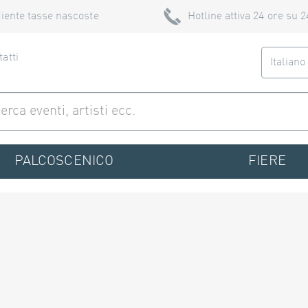
iente tasse nascoste
Hotline attiva 24 ore su 2
atti
Italian
PALCOSCENICO
FIERE