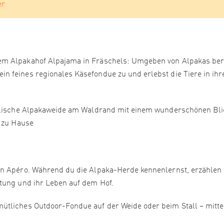
er
em Alpakahof Alpajama in Fräschels: Umgeben von Alpakas ber
 feines regionales Käsefondue zu und erlebst die Tiere in ihr
yllische Alpakaweide am Waldrand mit einem wunderschönen Bli
r zu Hause
n Apéro. Während du die Alpaka-Herde kennenlernst, erzählen 
tung und ihr Leben auf dem Hof.
ütliches Outdoor-Fondue auf der Weide oder beim Stall – mitt