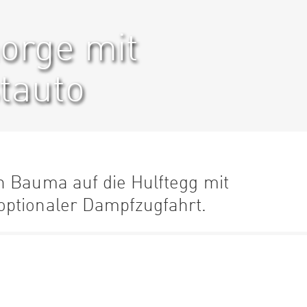
orge mit
tauto
n Bauma auf die Hulftegg mit
optionaler Dampfzugfahrt.