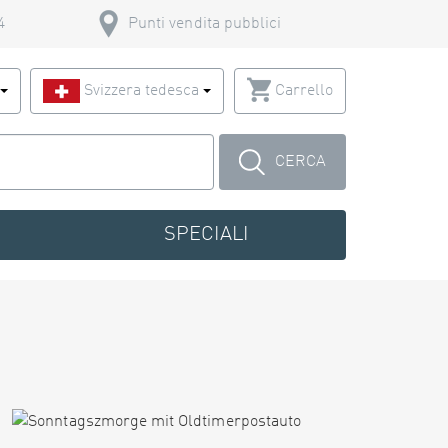
4
Punti vendita pubblici
o
Svizzera tedesca
Carrello
CERCA
SPECIALI