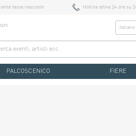
iente tasse nascoste
Hotline attiva 24 ore su 2
atti
Italian
PALCOSCENICO
FIERE