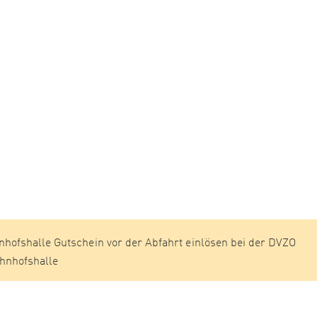
hofshalle Gutschein vor der Abfahrt einlösen bei der DVZO
ahnhofshalle