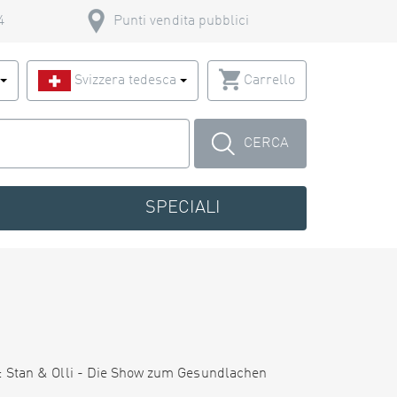
4
Punti vendita pubblici
o
Svizzera tedesca
Carrello
CERCA
SPECIALI