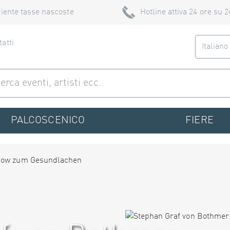
iente tasse nascoste
Hotline attiva 24 ore su 2
atti
Italian
PALCOSCENICO
FIERE