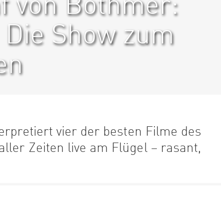
f von Bothmer:
 - Die Show zum
en
erpretiert vier der besten Filme des
ler Zeiten live am Flügel – rasant,