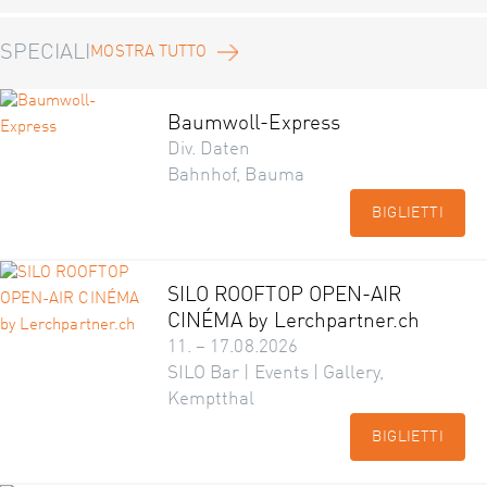
SPECIALI
MOSTRA TUTTO
Baumwoll-Express
Div. Daten
Bahnhof, Bauma
BIGLIETTI
SILO ROOFTOP OPEN-AIR
CINÉMA by Lerchpartner.ch
11. – 17.08.2026
SILO Bar | Events | Gallery,
Kemptthal
BIGLIETTI