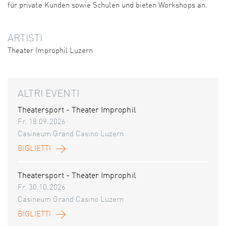
für private Kunden sowie Schulen und bieten Workshops an.
ARTISTI
Theater Improphil Luzern
ALTRI EVENTI
Theatersport - Theater Improphil
Fr. 18.09.2026
Casineum Grand Casino Luzern
BIGLIETTI
Theatersport - Theater Improphil
Fr. 30.10.2026
Casineum Grand Casino Luzern
BIGLIETTI