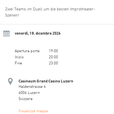
Zwei Teams im Duell um die besten Improtheater-
Szenen!
venerdì, 18. dicembre 2026
Apertura porte
19:00
Inizio
20:00
Fine
23:00
Casineum Grand Casino Luzern
Haldenstrasse 6
6006 Luzern
Svizzera
Visualizza mappa