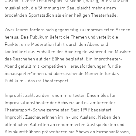
Casino Luzern! Theatersport ist schnell, witzig, interaktiv und
musikalisch, die Stimmung im Saal gleicht mehr einem
brodelnden Sportstadion als einer heiligen Theaterhalle.
Zwei Teams fordern sich gegenseitig zu improvisierten Szenen
heraus. Das Publikum liefert die Themen und verteilt die
Punkte, eine Moderation führt durch den Abend und
kontrolliert das Einhalten der Spielregeln während ein Musiker
das Geschehen auf der Bühne begleitet. Ein Improtheater-
Abend gefüllt mit kompetitiven Herausforderungen für die
Schauspieler*innen und überraschende Momente für das
Publikum - das ist Theatersport!
Improphil zählt zu den renommiertesten Ensembles für
Improvisationstheater der Schweiz und ist amtierender
Theatersport-Schweizermeister. Seit 1999 begeistert
Improphil ZuschauerInnen im In- und Ausland. Neben den
öffentlichen Auftritten an renommierten Gastspielorten und
Kleinkunstbühnen präsentieren sie Shows an Firmenanlässen,