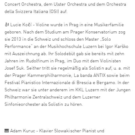
Concert Orchestra, dem Ulster Orchestra und dem Orchestra
della Svizzera Italiana (OSI) auf.
🎻 Lucie Kočí - Violine wurde in Prag in eine Musikerfamilie
geboren. Nach dem Studium am Prager Konservatorium zog
sie 2013 in die Schweiz und schloss den Master „Solo
Performance“ an der Musikhochschule Luzern bei Igor Karško
mit Auszeichnung ab. Ihr Solodebüt gab sie bereits mit zehn
Jahren im Rudolfinum in Prag, im Duo mit dem Violinisten
Josef Suk. Seither tritt sie regelmäßig als Solistin auf, u. a. mit
der Prager Kammerphilharmonie, La banda ANTIX sowie beim
Festival Pianistico Internazionale di Brescia e Bergamo. In der
Schweiz war sie unter anderem im KKL Luzern mit der Jungen
Philharmonie Zentralschweiz und dem Luzerner
Sinfonieorchester als Solistin zu hören.
🎹 Adam Kuruc - Klavier Slowakischer Pianist und