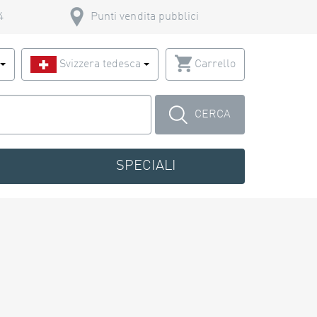
4
Punti vendita pubblici
o
Svizzera tedesca
Carrello
CERCA
SPECIALI