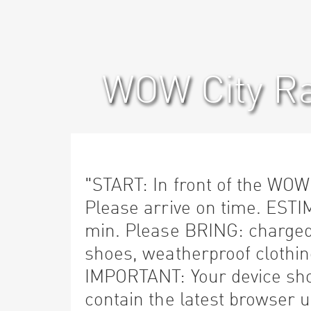
WOW City Ra
"START: In front of the WOW
Please arrive on time. EST
min. Please BRING: charged
shoes, weatherproof clothing
IMPORTANT: Your device sho
contain the latest browser 