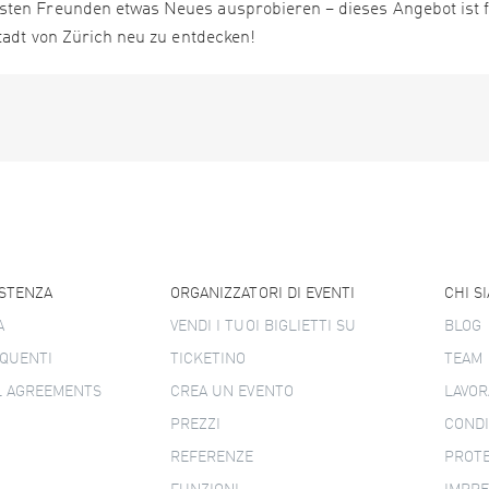
sten Freunden etwas Neues ausprobieren – dieses Angebot ist f
stadt von Zürich neu zu entdecken!
ISTENZA
ORGANIZZATORI DI EVENTI
CHI S
A
VENDI I TUOI BIGLIETTI SU
BLOG
QUENTI
TICKETINO
TEAM
L AGREEMENTS
CREA UN EVENTO
LAVOR
PREZZI
CONDI
REFERENZE
PROTE