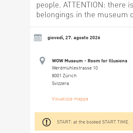
people. ATTENTION: there is 
belongings in the museum d
giovedì, 27. agosto 2026
WOW Museum - Room for Illusions
Werdmühlestrasse 10
8001 Zürich
Svizzera
Visualizza mappa
START: at the booked START TIME.