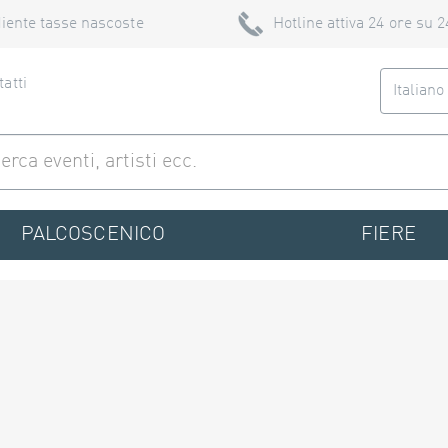
iente tasse nascoste
Hotline attiva 24 ore su 2
atti
Italian
PALCOSCENICO
FIERE