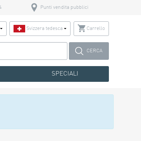
4
Punti vendita pubblici
o
Svizzera tedesca
Carrello
CERCA
SPECIALI