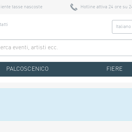
iente tasse nascoste
Hotline attiva 24 ore su 2
atti
Italian
PALCOSCENICO
FIERE