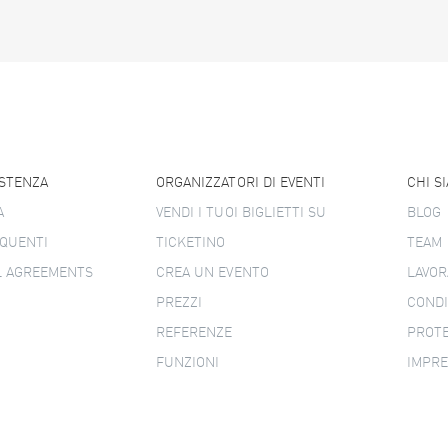
ISTENZA
ORGANIZZATORI DI EVENTI
CHI S
A
VENDI I TUOI BIGLIETTI SU
BLOG
QUENTI
TICKETINO
TEAM
L AGREEMENTS
CREA UN EVENTO
LAVOR
PREZZI
CONDI
REFERENZE
PROTE
FUNZIONI
IMPR