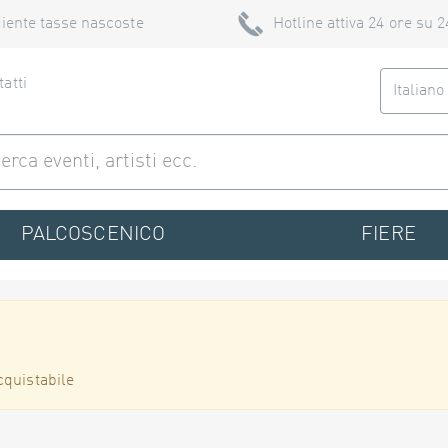
iente tasse nascoste
Hotline attiva 24 ore su 2
atti
Italian
PALCOSCENICO
FIERE
cquistabile