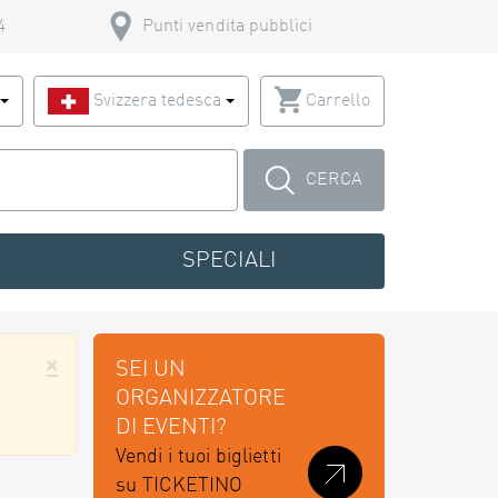
4
Punti vendita pubblici
o
Svizzera tedesca
Carrello
CERCA
SPECIALI
×
SEI UN
ORGANIZZATORE
DI EVENTI?
Vendi i tuoi biglietti
su TICKETINO