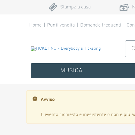
Stampa a casa
N
Home
Punti vendita
Domande frequenti
Cont
MUSICA
Avviso
L'evento richiesto è inesistente o non è più a