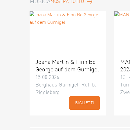
MUSICA
MOSTRA TUTTO
Joana Martin & Finn Bo
MA
George auf dem Gurnigel
202
15.08.2026
13. 
Berghaus Gurnigel, Rüti b.
Turn
Riggisberg
Zwe
BIGLIETTI