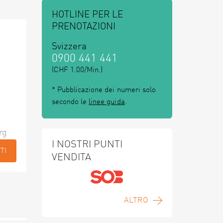
HOTLINE PER LE
PRENOTAZIONI
Svizzera
0900 441 441
(CHF 1.00/Min.)
* Pubblicazione dei numeri solo
secondo le
linee guida
.
rg
I NOSTRI PUNTI
TI
VENDITA
ALTRO