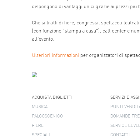
dispongono di vantaggi unici grazie ai prezzi più
Che si tratti di fiere, congressi, spettacoli teatr
(con funzione "stampa a casa"), call center e numer
all'evento.
Ulteriori informazioni
per organizzatori di spettacol
ACQUISTA BIGLIETTI
SERVIZI E ASS
MUSICA
PUNTI VENDIT
PALCOSCENICO
DOMANDE FRE
FIERE
SERVICE LEVE
SPECIALI
CONTATTI