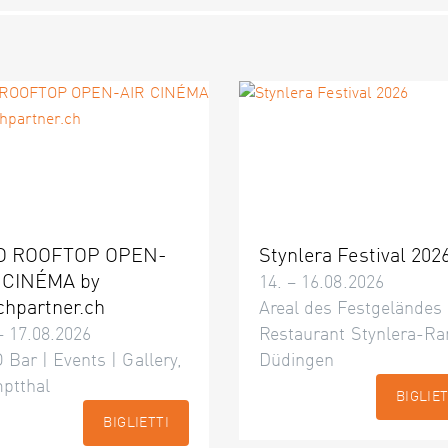
O ROOFTOP OPEN-
Stynlera Festival 202
 CINÉMA by
14. – 16.08.2026
chpartner.ch
Areal des Festgeländes
– 17.08.2026
Restaurant Stynlera-Ra
 Bar | Events | Gallery,
Düdingen
ptthal
BIGLIET
BIGLIETTI