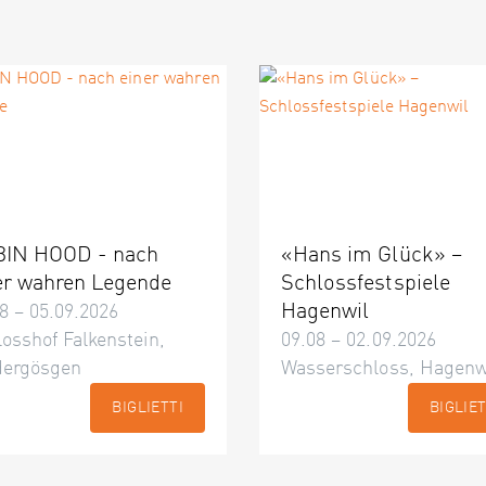
IN HOOD - nach
«Hans im Glück» –
er wahren Legende
Schlossfestspiele
Hagenwil
8 – 05.09.2026
osshof Falkenstein,
09.08 – 02.09.2026
dergösgen
Wasserschloss, Hagenw
BIGLIETTI
BIGLIET