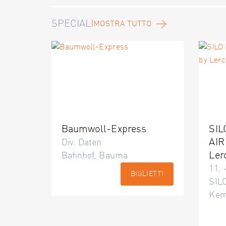
SPECIALI
MOSTRA TUTTO
Baumwoll-Express
SIL
AIR
Div. Daten
Ler
Bahnhof, Bauma
11. 
BIGLIETTI
SILO
Kem