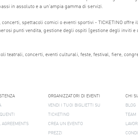
 bassi in assoluto e a un'ampia gamma di servizi.
ali, concerti, spettacoli comici o eventi sportivi - TICKETINO offr
osi punti vendita, gestione degli ospiti (gestione degli inviti e 
i teatrali, concerti, eventi culturali, feste, festival, fiere, congr
ISTENZA
ORGANIZZATORI DI EVENTI
CHI S
A
VENDI I TUOI BIGLIETTI SU
BLOG
QUENTI
TICKETINO
TEAM
L AGREEMENTS
CREA UN EVENTO
LAVOR
PREZZI
CONDI