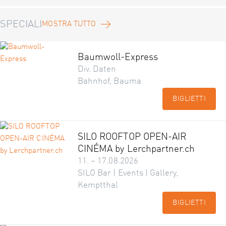
SPECIALI
MOSTRA TUTTO
Baumwoll-Express
Div. Daten
Bahnhof, Bauma
BIGLIETTI
SILO ROOFTOP OPEN-AIR
CINÉMA by Lerchpartner.ch
11. – 17.08.2026
SILO Bar | Events | Gallery,
Kemptthal
BIGLIETTI