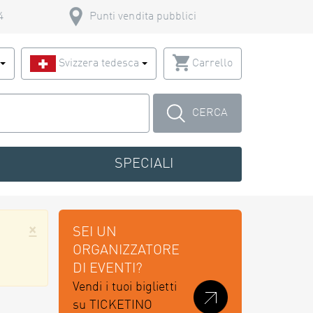
4
Punti vendita pubblici
o
Svizzera tedesca
Carrello
CERCA
SPECIALI
×
SEI UN
ORGANIZZATORE
DI EVENTI?
Vendi i tuoi biglietti
su TICKETINO