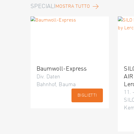
SPECIALI
MOSTRA TUTTO
Baumwoll-Express
SIL
AIR
Div. Daten
Ler
Bahnhof, Bauma
11. 
BIGLIETTI
SILO
Kem