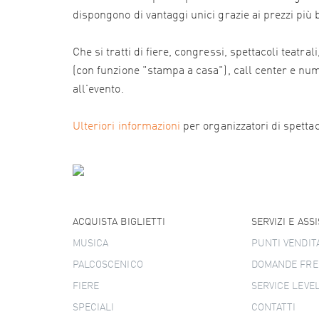
dispongono di vantaggi unici grazie ai prezzi più
Che si tratti di fiere, congressi, spettacoli teatr
(con funzione "stampa a casa"), call center e numer
all'evento.
Ulteriori informazioni
per organizzatori di spettacol
ACQUISTA BIGLIETTI
SERVIZI E ASS
MUSICA
PUNTI VENDIT
PALCOSCENICO
DOMANDE FRE
FIERE
SERVICE LEVE
SPECIALI
CONTATTI