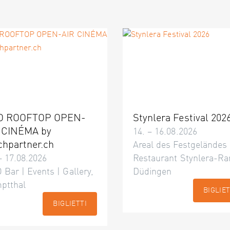
O ROOFTOP OPEN-
Stynlera Festival 202
 CINÉMA by
14. – 16.08.2026
chpartner.ch
Areal des Festgeländes
– 17.08.2026
Restaurant Stynlera-Ra
 Bar | Events | Gallery,
Düdingen
ptthal
BIGLIET
BIGLIETTI