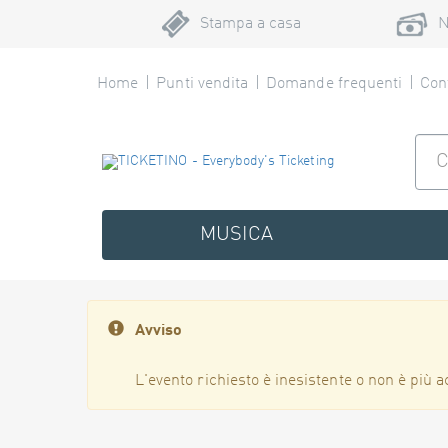
Stampa a casa
N
Home
Punti vendita
Domande frequenti
Cont
MUSICA
Avviso
L'evento richiesto è inesistente o non è più a