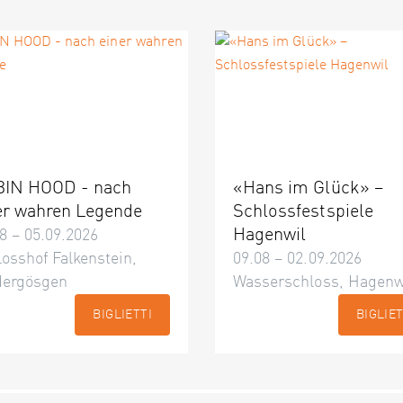
IN HOOD - nach
«Hans im Glück» –
er wahren Legende
Schlossfestspiele
Hagenwil
8 – 05.09.2026
osshof Falkenstein,
09.08 – 02.09.2026
dergösgen
Wasserschloss, Hagenw
BIGLIETTI
BIGLIET