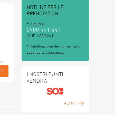
HOTLINE PER LE
PRENOTAZIONI
Svizzera
0900 441 441
(CHF 1.00/Min.)
* Pubblicazione dei numeri solo
secondo le
linee guida
.
rg
TI
I NOSTRI PUNTI
VENDITA
ALTRO