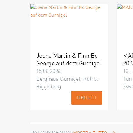
Joana Martin & Finn Bo
MA
George auf dem Gurnigel
202
15.08.2026
13. 
Berghaus Gurnigel, Rüti b.
Turn
Riggisberg
Zwe
BIGLIETTI