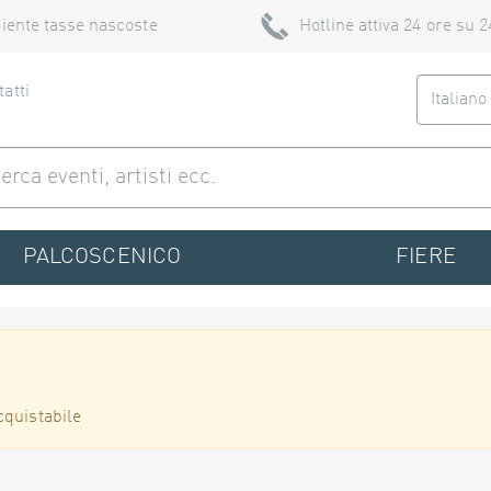
iente tasse nascoste
Hotline attiva 24 ore su 2
atti
Italian
PALCOSCENICO
FIERE
cquistabile