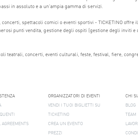
 bassi in assoluto e a un'ampia gamma di servizi.
ali, concerti, spettacoli comici o eventi sportivi - TICKETINO offr
osi punti vendita, gestione degli ospiti (gestione degli inviti e 
i teatrali, concerti, eventi culturali, feste, festival, fiere, congr
ISTENZA
ORGANIZZATORI DI EVENTI
CHI S
A
VENDI I TUOI BIGLIETTI SU
BLOG
QUENTI
TICKETINO
TEAM
L AGREEMENTS
CREA UN EVENTO
LAVOR
PREZZI
CONDI