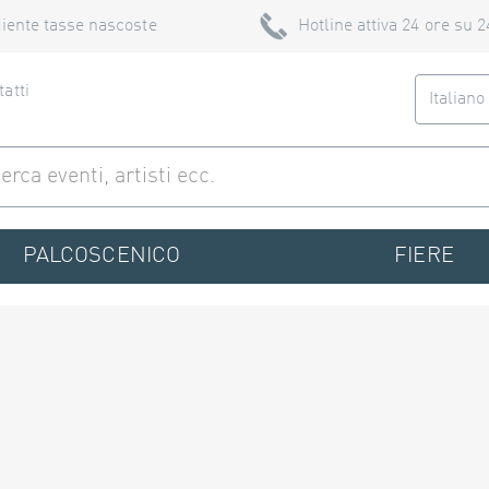
iente tasse nascoste
Hotline attiva 24 ore su 2
atti
Italian
PALCOSCENICO
FIERE