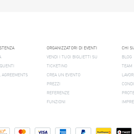
ISTENZA
ORGANIZZATORI DI EVENTI
CHI S
A
VENDI I TUOI BIGLIETTI SU
BLOG
QUENTI
TICKETINO
TEAM
L AGREEMENTS
CREA UN EVENTO
LAVOR
PREZZI
CONDI
REFERENZE
PROTE
FUNZIONI
IMPR