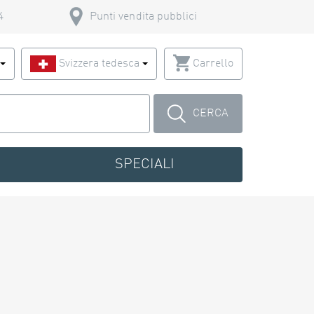
4
Punti vendita pubblici
o
Svizzera tedesca
Carrello
CERCA
SPECIALI