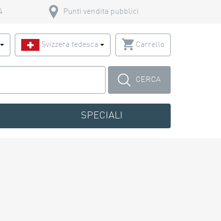
4
Punti vendita pubblici
o
Svizzera tedesca
Carrello
CERCA
SPECIALI