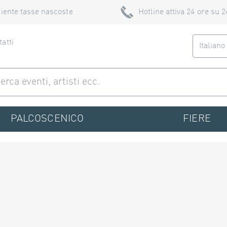
iente tasse nascoste
Hotline attiva 24 ore su 2
atti
Italian
PALCOSCENICO
FIERE