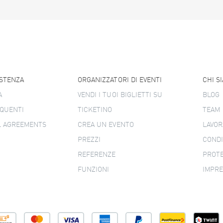
ISTENZA
ORGANIZZATORI DI EVENTI
CHI S
A
VENDI I TUOI BIGLIETTI SU
BLOG
QUENTI
TICKETINO
TEAM
L AGREEMENTS
CREA UN EVENTO
LAVOR
PREZZI
CONDI
REFERENZE
PROTE
FUNZIONI
IMPR