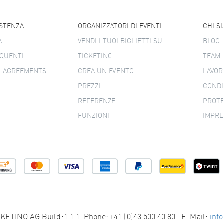
ISTENZA
ORGANIZZATORI DI EVENTI
CHI S
A
VENDI I TUOI BIGLIETTI SU
BLOG
QUENTI
TICKETINO
TEAM
L AGREEMENTS
CREA UN EVENTO
LAVOR
PREZZI
CONDI
REFERENZE
PROTE
FUNZIONI
IMPR
KETINO AG Build:1.1.1 Phone: +41 (0)43 500 40 80 E-Mail:
inf