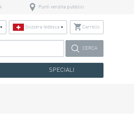
4
Punti vendita pubblici
o
Svizzera tedesca
Carrello
CERCA
SPECIALI