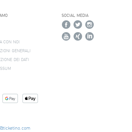
IAMO
SOCIAL MEDIA
A CON NOI
ZIONI GENERALI
ZIONE DEI DATI
ESSUM
o@ticketino.com