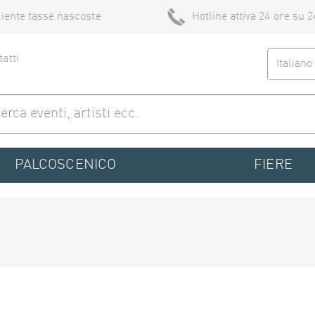
iente tasse nascoste
Hotline attiva 24 ore su 2
atti
Italian
PALCOSCENICO
FIERE