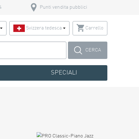
4
Punti vendita pubblici
o
Svizzera tedesca
Carrello
CERCA
SPECIALI