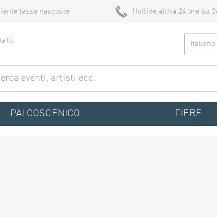
iente tasse nascoste
Hotline attiva 24 ore su 2
atti
Italian
PALCOSCENICO
FIERE