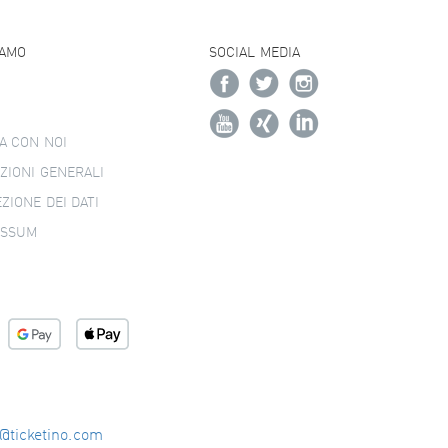
IAMO
SOCIAL MEDIA
A CON NOI
ZIONI GENERALI
ZIONE DEI DATI
ESSUM
o@ticketino.com