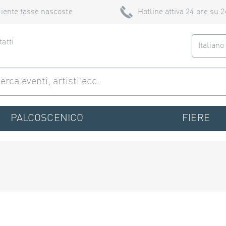
iente tasse nascoste
Hotline attiva 24 ore su 2
atti
Italian
PALCOSCENICO
FIERE