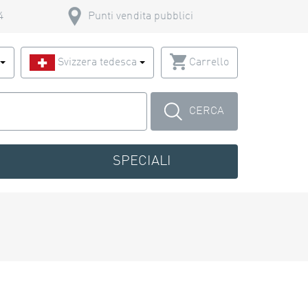
4
Punti vendita pubblici
o
Svizzera tedesca
Carrello
CERCA
SPECIALI