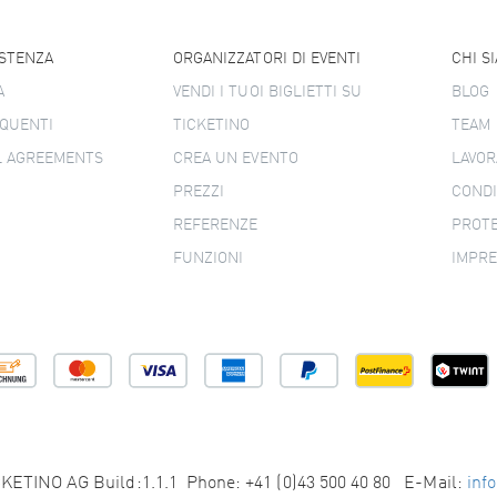
ISTENZA
ORGANIZZATORI DI EVENTI
CHI S
A
VENDI I TUOI BIGLIETTI SU
BLOG
QUENTI
TICKETINO
TEAM
L AGREEMENTS
CREA UN EVENTO
LAVOR
PREZZI
CONDI
REFERENZE
PROTE
FUNZIONI
IMPR
KETINO AG Build:1.1.1 Phone: +41 (0)43 500 40 80 E-Mail:
inf