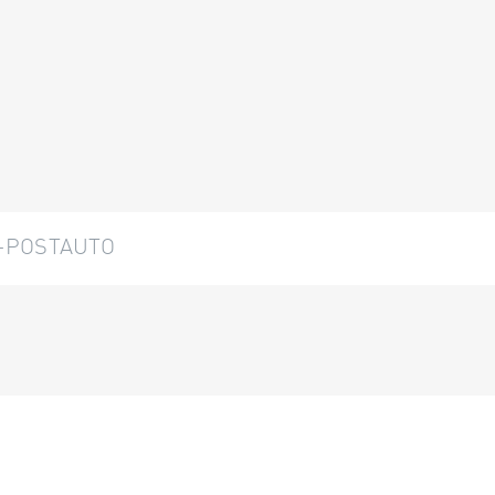
-POSTAUTO