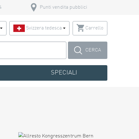
4
Punti vendita pubblici
o
Svizzera tedesca
Carrello
CERCA
SPECIALI