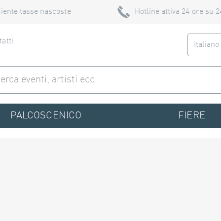
iente tasse nascoste
Hotline attiva 24 ore su 2
atti
Italian
PALCOSCENICO
FIERE