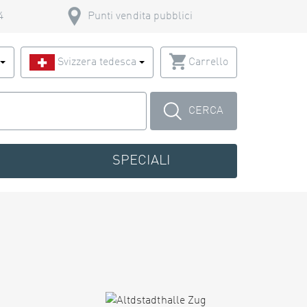
4
Punti vendita pubblici
o
Svizzera tedesca
Carrello
CERCA
SPECIALI