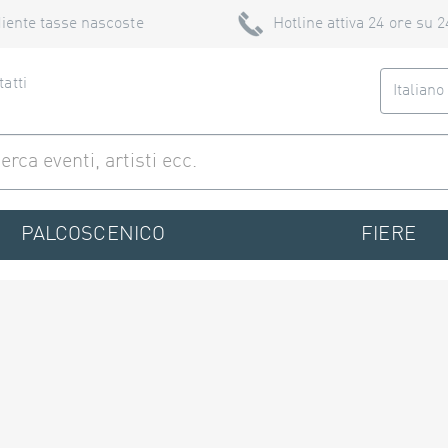
iente tasse nascoste
Hotline attiva 24 ore su 2
atti
Italian
PALCOSCENICO
FIERE