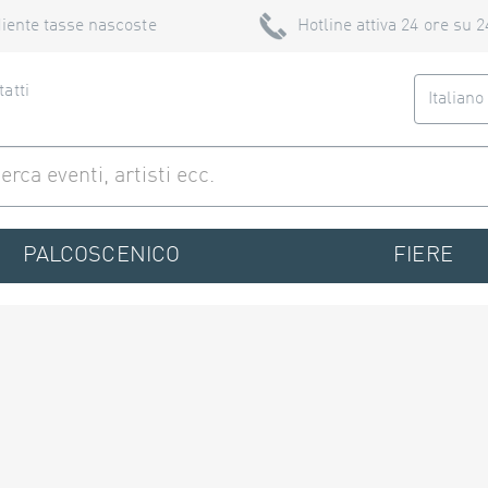
iente tasse nascoste
Hotline attiva 24 ore su 2
atti
Italian
PALCOSCENICO
FIERE