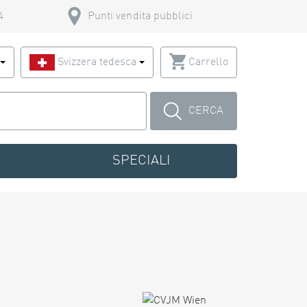
4
Punti vendita pubblici
o
Svizzera tedesca
Carrello
CERCA
SPECIALI