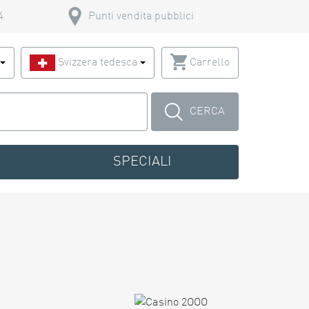
4
Punti vendita pubblici
o
Svizzera tedesca
Carrello
CERCA
SPECIALI