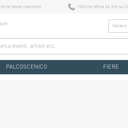
iente tasse nascoste
Hotline attiva 24 ore su 2
atti
Italian
PALCOSCENICO
FIERE