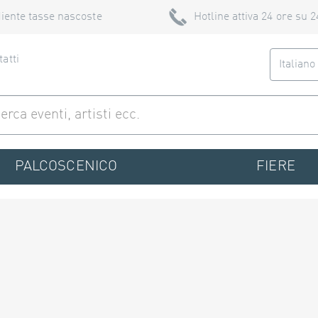
iente tasse nascoste
Hotline attiva 24 ore su 2
atti
Italian
PALCOSCENICO
FIERE