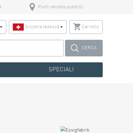
4
Punti vendita pubblici
o
Svizzera tedesca
Carrello
CERCA
SPECIALI