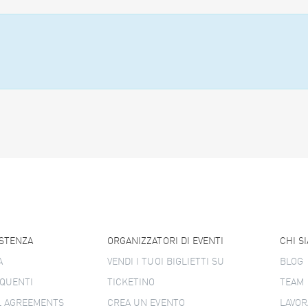
ISTENZA
ORGANIZZATORI DI EVENTI
CHI S
A
VENDI I TUOI BIGLIETTI SU
BLOG
QUENTI
TICKETINO
TEAM
L AGREEMENTS
CREA UN EVENTO
LAVOR