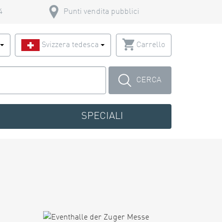
4
Punti vendita pubblici
o
Svizzera tedesca
Carrello
CERCA
SPECIALI