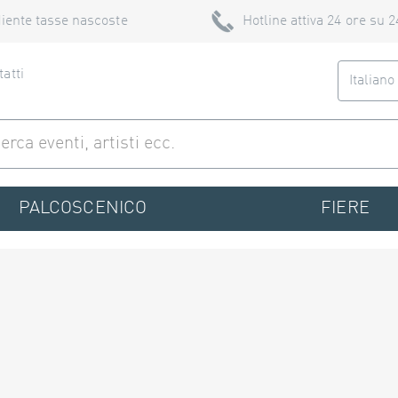
iente tasse nascoste
Hotline attiva 24 ore su 2
atti
Italian
PALCOSCENICO
FIERE