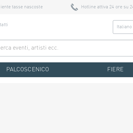
iente tasse nascoste
Hotline attiva 24 ore su 2
atti
Italian
PALCOSCENICO
FIERE