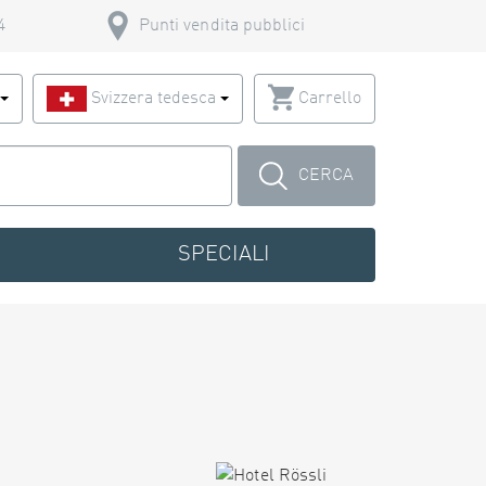
4
Punti vendita pubblici
o
Svizzera tedesca
Carrello
CERCA
SPECIALI